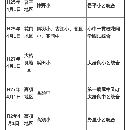
H25年
吾平
神野小
吾平小と統合
4月1日
地区
H25年
花岡
鶴羽小、古江小、菅原
小中一貫校花岡
4月1日
地区
小、花岡中
学園に統合
大姶
H27年
良地
浜田小
大姶良小と統合
4月1日
区
H27年
高須
第一鹿屋中又は
高須中
4月1日
地区
大姶良中と統合
R2年4
高須
高須小
野里小と統合
月1日
地区