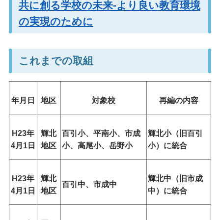
共に創る学校の未来-より良い教育環境
の実現のために
これまでの取組
年月日
地区
対象校
再編の内容
H23年
輝北
百引小、平南小、市成
輝北小（旧百引
4月1日
地区
小、高尾小、岳野小
小）に統合
H23年
輝北
輝北中（旧市成
百引中、市成中
4月1日
地区
中）に統合