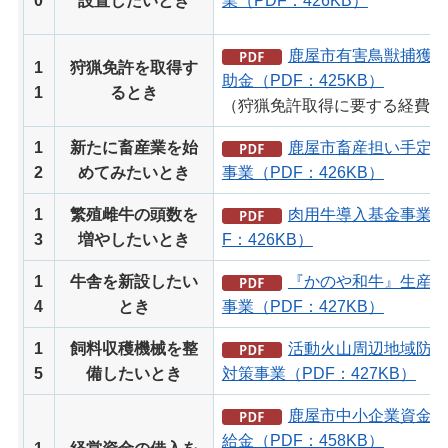
0
設置したいとき
業（PDF：426KB）
鹿屋市有害鳥獣捕獲事
1
狩猟免許を取得す
助金（PDF：425KB）
1
るとき
（狩猟免許取得に要する経費）
1
新たに畜産業を始
鹿屋市畜産担い手定着
2
めてみたいとき
事業（PDF：426KB）
1
繁殖雌牛の頭数を
肉用牛導入基金事業（
3
増やしたいとき
F：426KB）
1
牛舎を新設したい
『かのや和牛』生産力
4
とき
事業（PDF：427KB）
1
飼料収穫機械を整
活動火山周辺地域防災
5
備したいとき
対策事業（PDF：427KB）
鹿屋市中小企業資金利
給金（PDF：458KB）