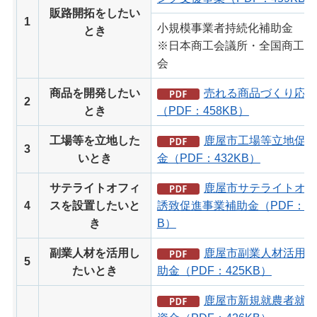
販路開拓をしたい
1
小規模事業者持続化補助金
とき
※日本商工会議所・全国商工会
会
商品を開発したい
売れる商品づくり応援
2
とき
（PDF：458KB）
工場等を立地した
鹿屋市工場等立地促進
3
いとき
金（PDF：432KB）
サテライトオフィ
鹿屋市サテライトオフ
4
スを設置したいと
誘致促進事業補助金（PDF：42
き
B）
副業人材を活用し
鹿屋市副業人材活用支
5
たいとき
助金（PDF：425KB）
鹿屋市新規就農者就農