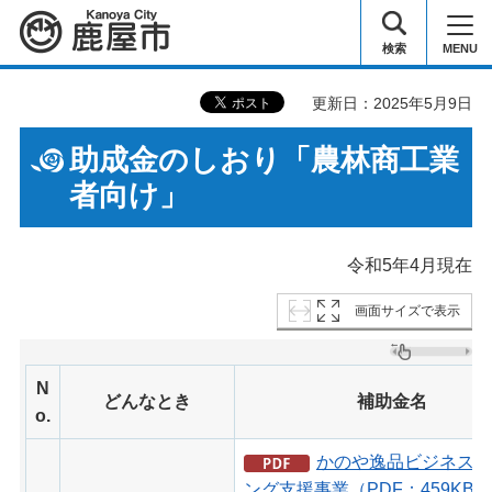
鹿屋市
検索
MENU
更新日：2025年5月9日
助成金のしおり「農林商工業
者向け」
令和5年4月現在
画面サイズで表示
N
どんなとき
補助金名
o.
かのや逸品ビジネスマ
ング支援事業（PDF：459KB）