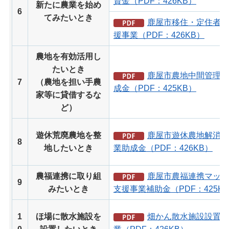
資金（PDF：426KB）
新たに農業を始め
6
てみたいとき
鹿屋市移住・定住者就
援事業（PDF：426KB）
農地を有効活用し
たいとき
鹿屋市農地中間管理事
7
（農地を担い手農
成金（PDF：425KB）
家等に貸借するな
ど）
遊休荒廃農地を整
鹿屋市遊休農地解消対
8
地したいとき
業助成金（PDF：426KB）
農福連携に取り組
鹿屋市農福連携マッチ
9
みたいとき
支援事業補助金（PDF：425K
1
ほ場に散水施設を
畑かん散水施設設置補