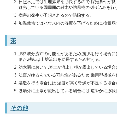
日照不足では生理落果を助長するので,採光条件が
遮光している園周囲の雑木や防風樹の刈り込みを行
病害の発生が予想されるので防除する。
加温栽培ではハウス内の湿度を下げるために,換気扇
茶
肥料成分流亡の可能性があるため,施肥を行う場合に
また,耕耘は土壌流出を助長するため控える。
幼木園において,表土が流出し根が露出している場合
法面がゆるんでいる可能性があるため,乗用型機械を
製造を行う場合には,湿度が高く乾燥が不足する場合
ほ場外に土壌が流出している場合には,速やかに原状
その他