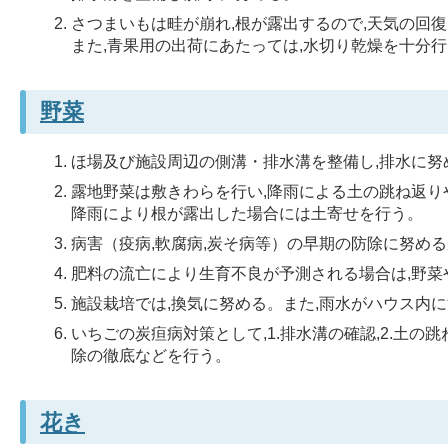
さつまいもは畦が崩れ,根が露出するので,天気の回
また,青果用の出荷にあたっては,水切り乾燥を十分行
野菜
ほ場及び施設周辺の側溝・排水溝を整備し,排水に努
露地野菜は敷きわらを行い,降雨による土の跳ね返り
降雨により根が露出した場合には土寄せを行う。
病害（疫病,軟腐病,炭そ病等）の早期の防除に努め
肥料の流亡により生育不良が予測される場合は,野菜
施設栽培では,換気に努める。また,雨水がハウス内
いちごの炭疸病対策として,1.排水溝の確認,2.土の
除の徹底などを行う。
花き