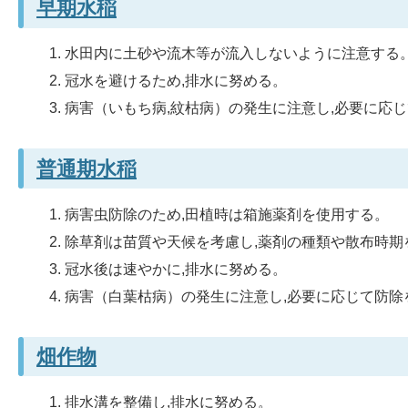
早期水稲
水田内に土砂や流木等が流入しないように注意する
冠水を避けるため,排水に努める。
病害（いもち病,紋枯病）の発生に注意し,必要に応
普通期水稲
病害虫防除のため,田植時は箱施薬剤を使用する。
除草剤は苗質や天候を考慮し,薬剤の種類や散布時期
冠水後は速やかに,排水に努める。
病害（白葉枯病）の発生に注意し,必要に応じて防除
畑作物
排水溝を整備し,排水に努める。