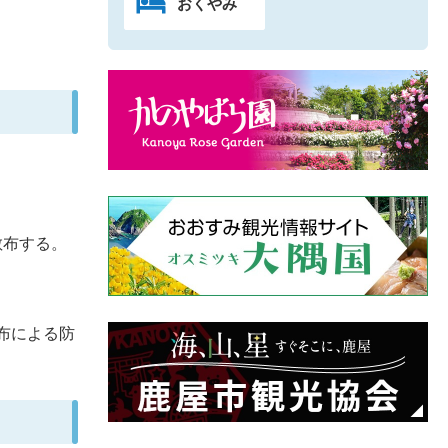
おくやみ
散布する。
散布による防