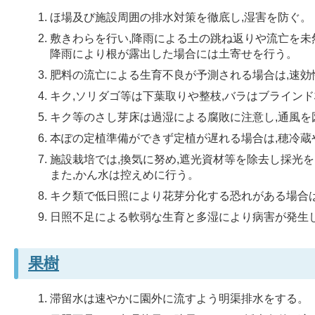
ほ場及び施設周囲の排水対策を徹底し,湿害を防ぐ。
敷きわらを行い,降雨による土の跳ね返りや流亡を未
降雨により根が露出した場合には土寄せを行う。
肥料の流亡による生育不良が予測される場合は,速効
キク,ソリダゴ等は下葉取りや整枝,バラはブラインド
キク等のさし芽床は過湿による腐敗に注意し,通風を
本ぽの定植準備ができず定植が遅れる場合は,穂冷蔵
施設栽培では,換気に努め,遮光資材等を除去し採光
また,かん水は控えめに行う。
キク類で低日照により花芽分化する恐れがある場合は
日照不足による軟弱な生育と多湿により病害が発生
果樹
滞留水は速やかに園外に流すよう明渠排水をする。