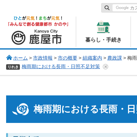
鹿屋市
暮らし・手続き
ホーム
>
市政情報
>
市の概要
>
組織案内
>
農政課
> 梅
梅雨期における長雨・日照不足対策
りれき
梅雨期における長雨・日