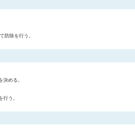
。
じて防除を行う。
を決める。
を行う。