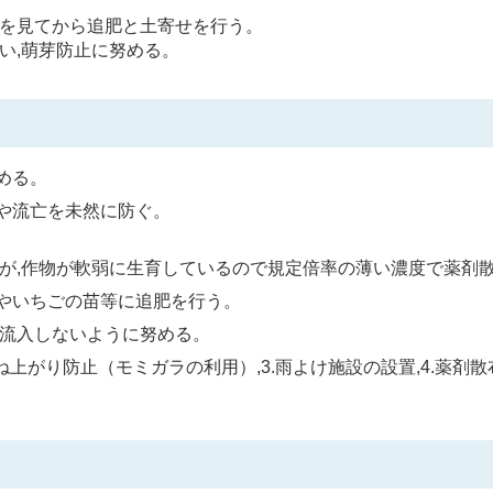
復を見てから追肥と土寄せを行う。
い,萌芽防止に努める。
める。
や流亡を未然に防ぐ。
るが,作物が軟弱に生育しているので規定倍率の薄い濃度で薬剤
やいちごの苗等に追肥を行う。
に流入しないように努める。
跳ね上がり防止（モミガラの利用）,3.雨よけ施設の設置,4.薬剤