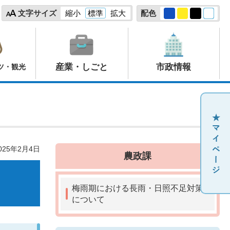
文字サイズ
縮小
標準
拡大
配色
産業・しごと
市政情報
ツ・観光
25年2月4日
農政課
梅雨期における長雨・日照不足対策
について