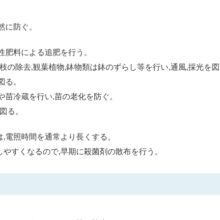
然に防ぐ。
性肥料による追肥を行う。
枝の除去,観葉植物,鉢物類は鉢のずらし等を行い,通風,採光を
図る。
や苗冷蔵を行い,苗の老化を防ぐ。
を図る。
,電照時間を通常より長くする。
しやすくなるので,早期に殺菌剤の散布を行う。