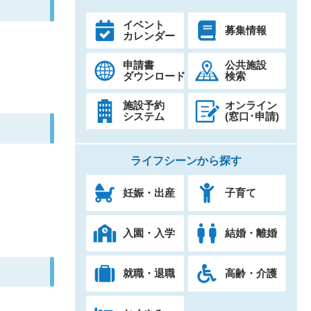
イベント
募集情報
カレンダー
申請書
公共施設
ダウンロード
検索
施設予約
オンライン
システム
(窓口･申請)
ライフシーンから探す
妊娠・出産
子育て
入園・入学
結婚・離婚
就職・退職
高齢・介護