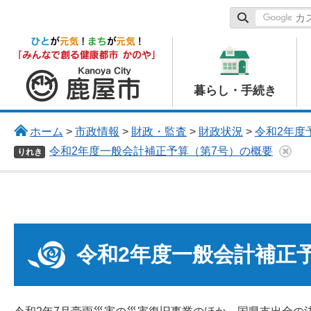
鹿屋市
暮らし・手続き
ホーム
>
市政情報
>
財政・監査
>
財政状況
>
令和2年度
令和2年度一般会計補正予算（第7号）の概要
りれき
令和2年度一般会計補正