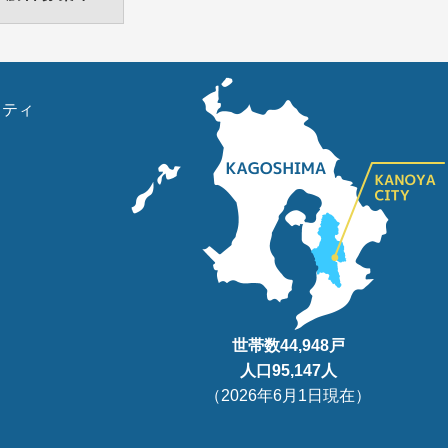
リティ
世帯数
44,948
戸
人口95
,147
人
（
2026年6月1日現在
）