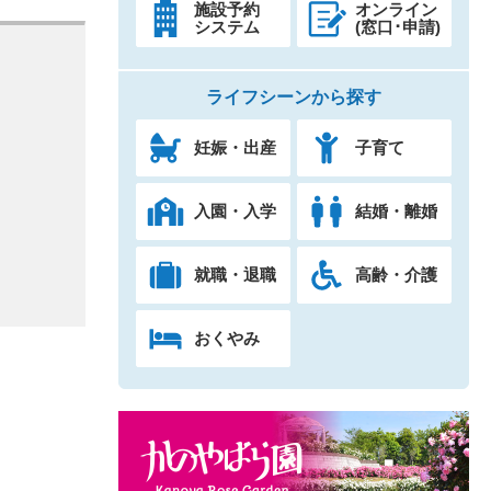
施設予約
オンライン
システム
(窓口･申請)
ライフシーンから探す
妊娠・出産
子育て
入園・入学
結婚・離婚
就職・退職
高齢・介護
おくやみ