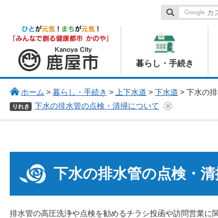
鹿屋市
暮らし・手続き
ホーム
>
暮らし・手続き
>
上下水道
>
下水道
> 下水の
下水の排水管の点検・清掃について
りれき
下水の排水管の点検・清
排水管の高圧洗浄や点検を勧めるチラシ投函や訪問営業に