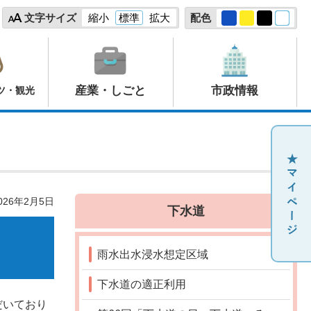
文字サイズ
縮小
標準
拡大
配色
産業・しごと
市政情報
ツ・観光
26年2月5日
下水道
雨水出水浸水想定区域
下水道の適正利用
だいており