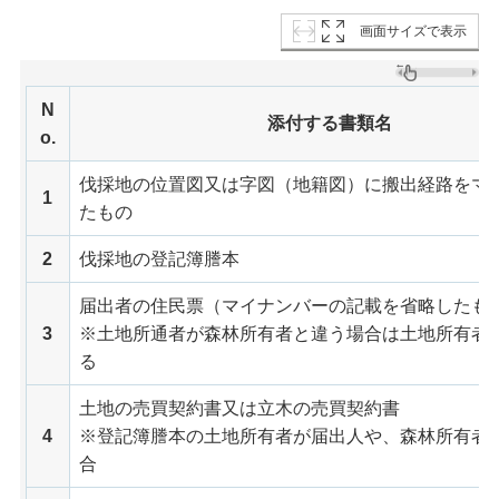
画面サイズで表示
N
添付する書類名
o.
伐採地の位置図又は字図（地籍図）に搬出経路をマ
1
たもの
2
伐採地の登記簿謄本
届出者の住民票（マイナンバーの記載を省略したも
3
※土地所通者が森林所有者と違う場合は土地所有者
る
土地の売買契約書又は立木の売買契約書
4
※登記簿謄本の土地所有者が届出人や、森林所有者
合