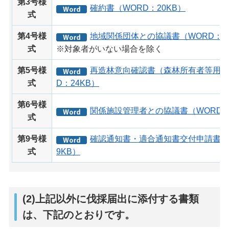
第3号様
確約書（WORD：20KB）
式
第4号様
地域関係団体との協議書（WORD：20
式
※対象者がいない場合を除く
第5号様
再造林意向確認書（森林所有者等用）
式
D：24KB）
第6号様
関係施設管理者との協議書（WORD：
式
第9号様
確認通知書・適合通知書交付申請書（
式
9KB）
(2)上記以外に伐採届出に添付する書類
は、下記のとおりです。