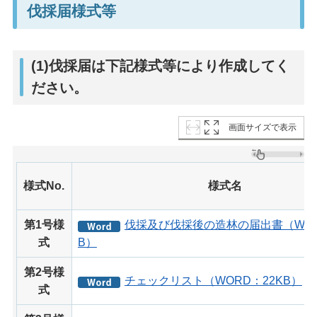
伐採届様式等
(1)伐採届は下記様式等により作成してく
ださい。
画面サイズで表示
様式No.
様式名
第1号様
伐採及び伐採後の造林の届出書（WOR
式
B）
第2号様
チェックリスト（WORD：22KB）
式