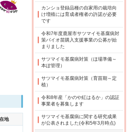
カンショ登録品種の自家用の栽培向
け増殖には育成者権者の許諾が必要
です
令和7年度鹿屋市サツマイモ基腐病対
策バイオ苗購入支援事業の公募が始
まりました
サツマイモ基腐病対策（ほ場準備～
本ぽ管理）
サツマイモ基腐病対策（育苗期～定
植）
令和8年産「かのや紅はるか」の認証
事業者を募集します
サツマイモ基腐病に関する研究成果
在地
が公表されました(令和5年3月時点)