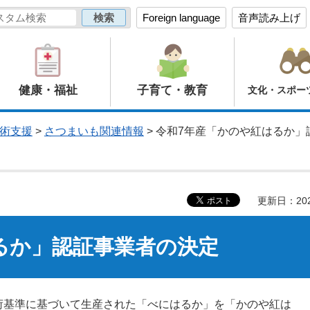
Foreign language
音声読み上げ
健康・福祉
子育て・教育
文化・スポー
術支援
>
さつまいも関連情報
> 令和7年産「かのや紅はるか
更新日：20
るか」認証事業者の決定
荷基準に基づいて生産された「べにはるか」を「かのや紅は