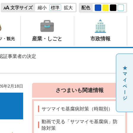
文字サイズ
縮小
標準
拡大
配色
産業・しごと
市政情報
ツ・観光
」認証事業者の決定
26年2月18日
さつまいも関連情報
サツマイモ基腐病対策（時期別）
動画で見る「サツマイモ基腐病」防
除対策