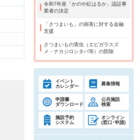
令和7年産「かのや紅はるか」認証事
業者の決定
「さつまいも」の病害に対する金融
目
支援
さつまいもの害虫（エビガラスズ
メ・ナカジロシタバ等）の防除
イベント
募集情報
カレンダー
申請書
公共施設
ダウンロード
検索
施設予約
オンライン
システム
(窓口･申請)