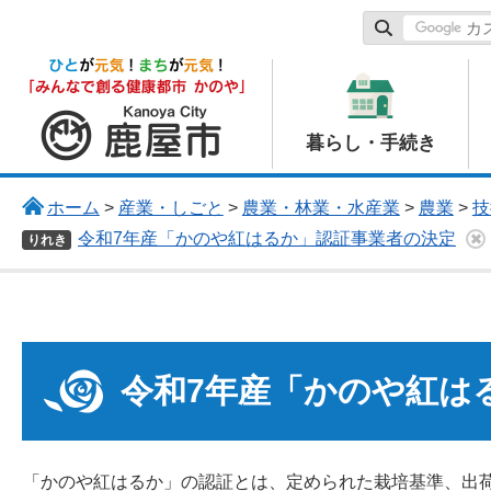
鹿屋市
暮らし・手続き
ホーム
>
産業・しごと
>
農業・林業・水産業
>
農業
>
技
令和7年産「かのや紅はるか」認証事業者の決定
りれき
令和7年産「かのや紅は
「かのや紅はるか」の認証とは、定められた栽培基準、出