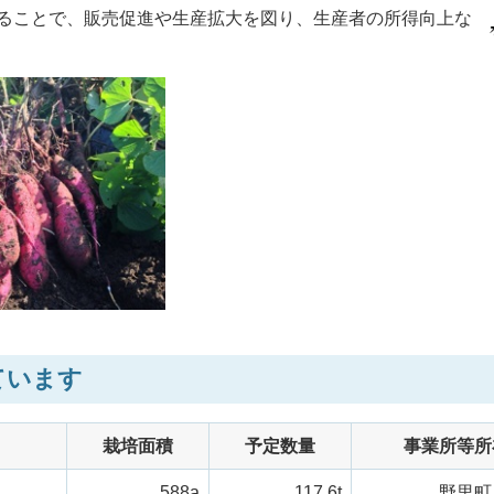
することで、販売促進や生産拡大を図り、生産者の所得向上な
ています
栽培面積
予定数量
事業所等所
588a
117.6t
野里町