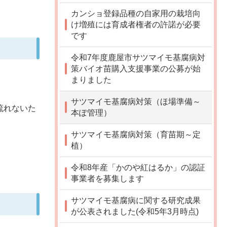
カンショ登録品種の自家用の栽培向
け増殖には育成者権者の許諾が必要
です
令和7年度鹿屋市サツマイモ基腐病対
策バイオ苗購入支援事業の公募が始
まりました
サツマイモ基腐病対策（ほ場準備～
流れないた
本ぽ管理）
サツマイモ基腐病対策（育苗期～定
植）
令和8年産「かのや紅はるか」の認証
事業者を募集します
サツマイモ基腐病に関する研究成果
が公表されました(令和5年3月時点)