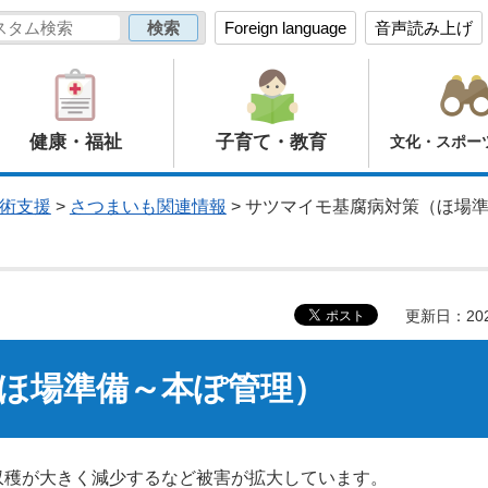
Foreign language
音声読み上げ
健康・福祉
子育て・教育
文化・スポー
術支援
>
さつまいも関連情報
> サツマイモ基腐病対策（ほ場
更新日：20
ほ場準備～本ぽ管理）
収穫が大きく減少するなど被害が拡大しています。