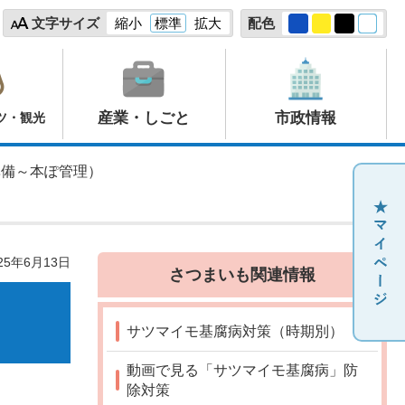
文字サイズ
縮小
標準
拡大
配色
産業・しごと
市政情報
ツ・観光
準備～本ぽ管理）
25年6月13日
さつまいも関連情報
サツマイモ基腐病対策（時期別）
動画で見る「サツマイモ基腐病」防
除対策