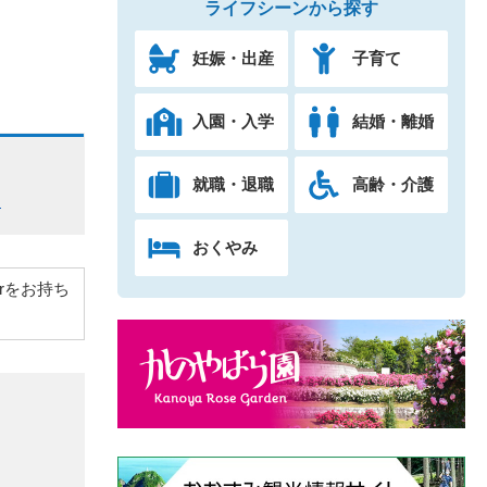
ライフシーンから探す
妊娠・出産
子育て
入園・入学
結婚・離婚
就職・退職
高齢・介護
）
おくやみ
derをお持ち