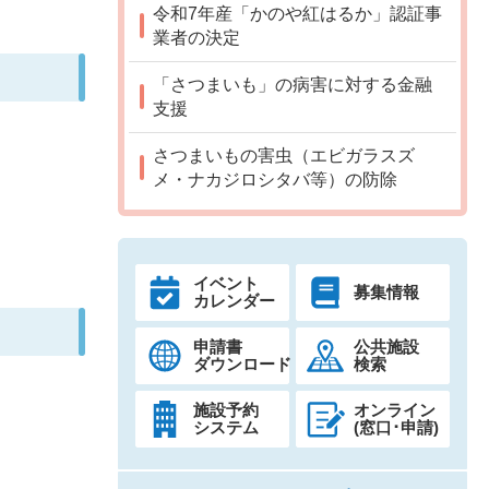
令和7年産「かのや紅はるか」認証事
業者の決定
「さつまいも」の病害に対する金融
支援
さつまいもの害虫（エビガラスズ
メ・ナカジロシタバ等）の防除
イベント
募集情報
カレンダー
申請書
公共施設
ダウンロード
検索
施設予約
オンライン
システム
(窓口･申請)