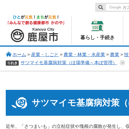
鹿屋市
暮らし・手続き
ホーム
>
産業・しごと
>
農業・林業・水産業
>
農業
>
技
サツマイモ基腐病対策（ほ場準備～本ぽ管理）
りれき
サツマイモ基腐病対策（
近年、「さつまいも」の立枯症状や塊根の腐敗が発生し、