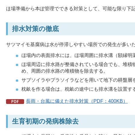
ほ場準備から本ぽ管理でできる対策として、可能な限り下
排水対策の徹底
サツマイモ基腐病は水が停滞しやすい場所での発生が多い
ほ場内の表面排水には、ほ場周囲に排水溝（額縁明
ほ場周辺に排水路が整備されている場合でも、堆積
め、周囲の排水路の堆積物を除去する。
サブソイラやプラソイラなどを用いて地下の耕盤層
枕畝を作る場合は、枕畝の途中にも排水溝を設置す
長雨・台風に備えた排水対策（PDF：400KB）
生育初期の発病株除去