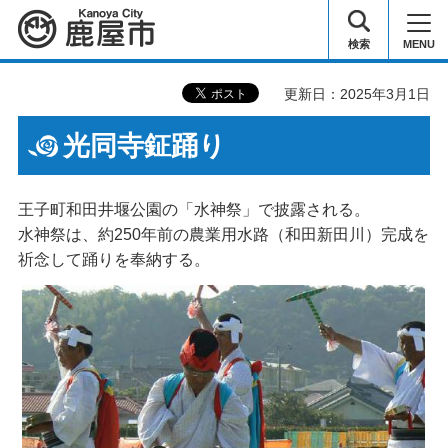
鹿屋市
検索
MENU
更新日：2025年3月1日
光同寺鉦踊り
王子町和田井堰公園の「水神祭」で披露される。
水神祭は、約250年前の農業用水路（和田新田川）完成を
祈念して踊りを奉納する。