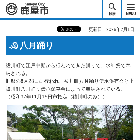
鹿屋市
検索
MENU
更新日：2026年2月1日
八月踊り
祓川町で江戸中期から行われてきた踊りで、水神祭で奉
納される。
旧暦の8月28日に行われ、祓川町八月踊り伝承保存会と上
祓川町八月踊り伝承保存会によって奉納されている。
（昭和37年11月15日市指定（祓川町のみ））