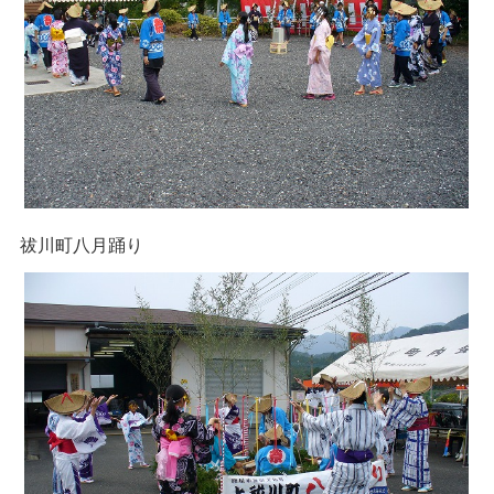
祓川町八月踊り