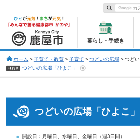
鹿屋市
暮らし・手続き
ホーム
>
子育て・教育
>
子育て
>
つどいの広場
> つど
つどいの広場「ひよこ」
りれき
つどいの広場「ひよこ」
開設日：月曜日、水曜日、金曜日（週3日間）