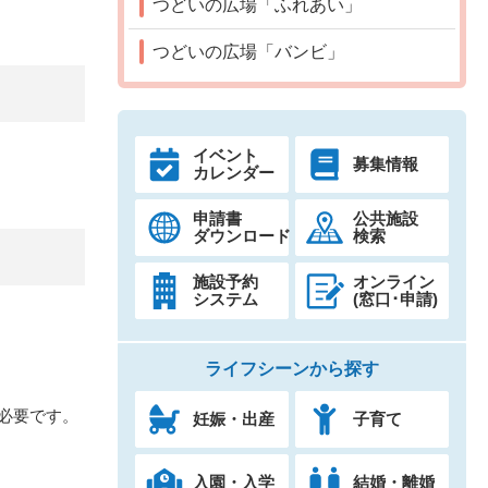
つどいの広場「ふれあい」
つどいの広場「バンビ」
イベント
募集情報
カレンダー
申請書
公共施設
ダウンロード
検索
施設予約
オンライン
システム
(窓口･申請)
ライフシーンから探す
必要です。
妊娠・出産
子育て
入園・入学
結婚・離婚