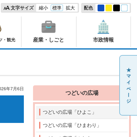
文字サイズ
縮小
標準
拡大
配色
産業・しごと
市政情報
ツ・観光
26年7月6日
つどいの広場
つどいの広場「ひよこ」
つどいの広場「ひまわり」