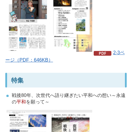
2-3ペ
ージ（PDF：646KB）
特集
戦後80年、次世代へ語り継ぎたい平和への想い～永遠
の
平和
を願って～