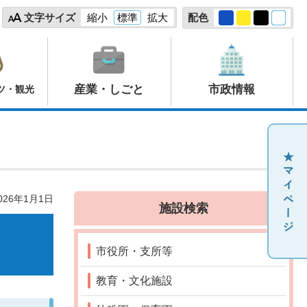
文字サイズ
縮小
標準
拡大
配色
産業・しごと
市政情報
ツ・観光
26年1月1日
施設検索
市役所・支所等
教育・文化施設