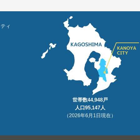
リティ
世帯数
44,948
戸
人口95
,147
人
（
2026年6月1日現在
）