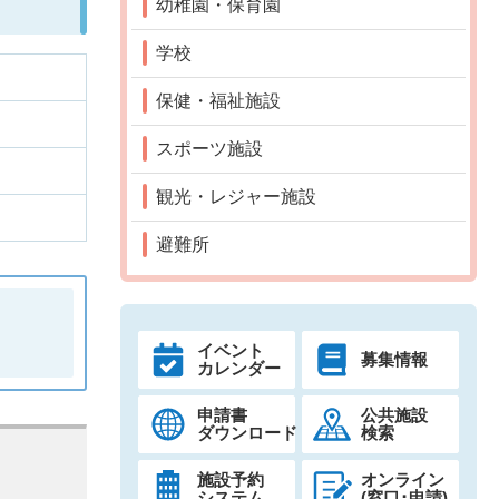
幼稚園・保育園
学校
保健・福祉施設
スポーツ施設
観光・レジャー施設
避難所
イベント
募集情報
カレンダー
申請書
公共施設
ダウンロード
検索
施設予約
オンライン
システム
(窓口･申請)