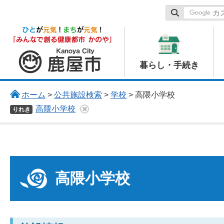
鹿屋市
暮らし・手続き
ホーム
>
公共施設検索
>
学校
> 高隈小学校
高隈小学校
りれき
高隈小学校