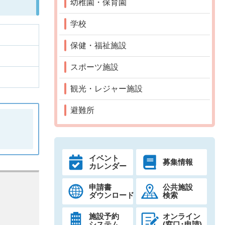
幼稚園・保育園
学校
保健・福祉施設
スポーツ施設
観光・レジャー施設
避難所
イベント
募集情報
カレンダー
申請書
公共施設
ダウンロード
検索
施設予約
オンライン
システム
(窓口･申請)