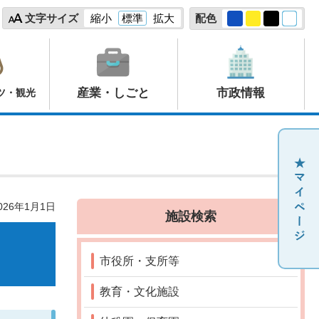
文字サイズ
縮小
標準
拡大
配色
産業・しごと
市政情報
ツ・観光
26年1月1日
施設検索
市役所・支所等
教育・文化施設