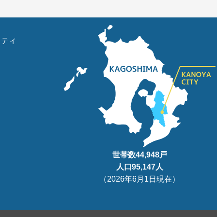
リティ
世帯数
44,948
戸
人口95
,147
人
（
2026年6月1日現在
）