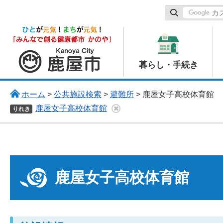
鹿屋市
暮らし・手続き
ホーム
>
公共施設検索
>
避難所
> 鹿屋女子高校体育館
鹿屋女子高校体育館
りれき
鹿屋女子高校体育館