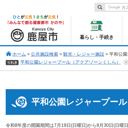
鹿屋市
暮らし・手続き
ホーム
>
公共施設検索
>
観光・レジャー施設
> 平和公
平和公園レジャープール（アクアゾーンくしら）
りれき
平和公園レジャープール
令和8年度の開園期間は7月19日(日曜日)から8月30日(日曜