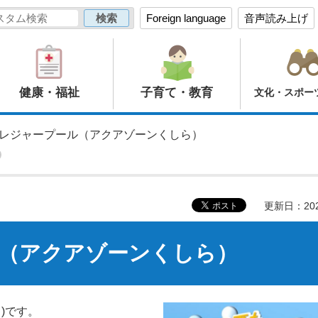
Foreign language
音声読み上げ
健康・福祉
子育て・教育
文化・スポー
園レジャープール（アクアゾーンくしら）
更新日：20
（アクアゾーンくしら）
日)です。