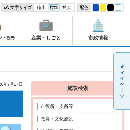
文字サイズ
縮小
標準
拡大
配色
産業・しごと
市政情報
ツ・観光
26年7月17日
施設検索
市役所・支所等
教育・文化施設