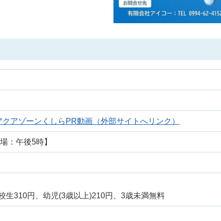
RA』 アクアゾーンくしらPR動画（外部サイトへリンク）
入場：午後5時】
校生310円、幼児(3歳以上)210円、3歳未満無料