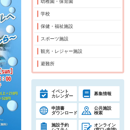
幼稚園・保育園
学校
保健・福祉施設
スポーツ施設
観光・レジャー施設
避難所
イベント
募集情報
カレンダー
申請書
公共施設
ダウンロード
検索
施設予約
オンライン
システム
(窓口･申請)