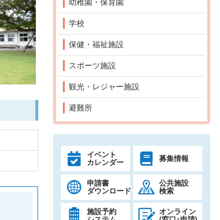
幼稚園・保育園
学校
保健・福祉施設
スポーツ施設
観光・レジャー施設
避難所
イベント
募集情報
カレンダー
申請書
公共施設
ダウンロード
検索
施設予約
オンライン
システム
(窓口･申請)