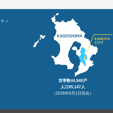
リティ
世帯数
44,948
戸
人口95
,147
人
（
2026年6月1日現在
）