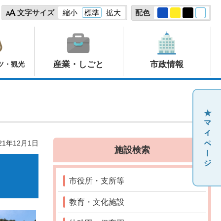
文字サイズ
縮小
標準
拡大
配色
産業・しごと
市政情報
ツ・観光
21年12月1日
施設検索
市役所・支所等
教育・文化施設