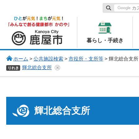
鹿屋市
暮らし・手続き
ホーム
>
公共施設検索
>
市役所・支所等
> 輝北総合支所
輝北総合支所
りれき
輝北総合支所