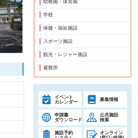
幼稚園・保育園
学校
保健・福祉施設
スポーツ施設
観光・レジャー施設
避難所
イベント
募集情報
カレンダー
申請書
公共施設
ダウンロード
検索
施設予約
オンライン
システム
(窓口･申請)