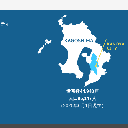
リティ
世帯数
44,948
戸
人口95
,147
人
（
2026年6月1日現在
）