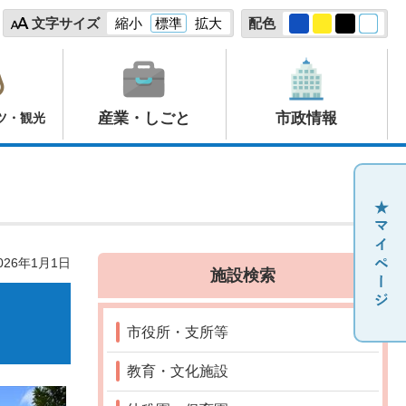
文字サイズ
縮小
標準
拡大
配色
産業・しごと
市政情報
ツ・観光
26年1月1日
施設検索
市役所・支所等
教育・文化施設