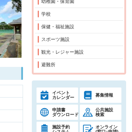
幼稚園・保育園
学校
保健・福祉施設
スポーツ施設
観光・レジャー施設
避難所
イベント
募集情報
カレンダー
申請書
公共施設
ダウンロード
検索
施設予約
オンライン
システム
(窓口･申請)