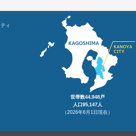
リティ
世帯数
44,948
戸
人口95
,147
人
（
2026年6月1日現在
）