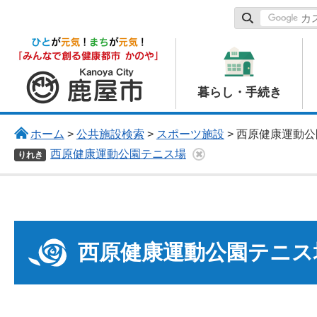
鹿屋市
暮らし・手続き
ホーム
>
公共施設検索
>
スポーツ施設
> 西原健康運動
西原健康運動公園テニス場
りれき
西原健康運動公園テニス