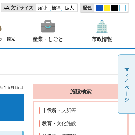
文字サイズ
縮小
標準
拡大
配色
産業・しごと
市政情報
ツ・観光
25年5月15日
施設検索
市役所・支所等
教育・文化施設