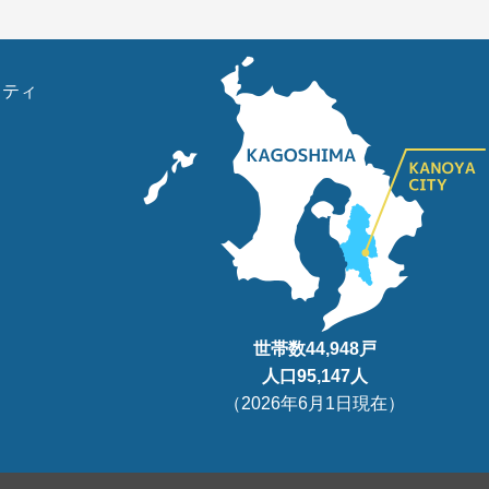
リティ
世帯数
44,948
戸
人口95
,147
人
（
2026年6月1日現在
）