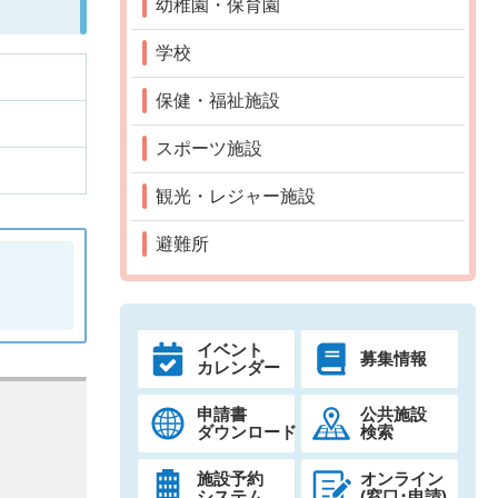
幼稚園・保育園
学校
保健・福祉施設
スポーツ施設
観光・レジャー施設
避難所
イベント
募集情報
カレンダー
申請書
公共施設
ダウンロード
検索
施設予約
オンライン
システム
(窓口･申請)