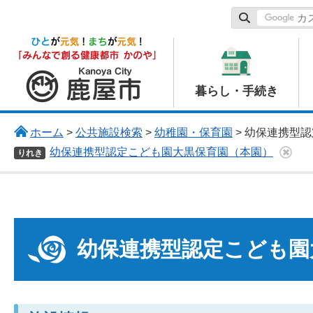
鹿屋市
暮らし・手続き
ホーム
>
公共施設検索
>
幼稚園・保育園
> 幼保連携型
幼保連携型認定こども園大黒保育園（本園）
りれき
幼保連携型認定こども園