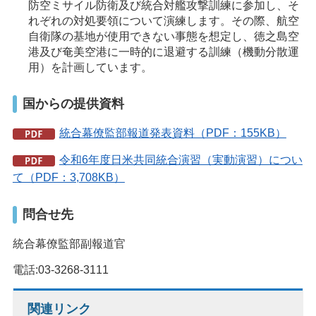
防空ミサイル防衛及び統合対艦攻撃訓練に参加し、そ
れぞれの対処要領について演練します。その際、航空
自衛隊の基地が使用できない事態を想定し、徳之島空
港及び奄美空港に一時的に退避する訓練（機動分散運
用）を計画しています。
国からの提供資料
統合幕僚監部報道発表資料（PDF：155KB）
令和6年度日米共同統合演習（実動演習）につい
て（PDF：3,708KB）
問合せ先
統合幕僚監部副報道官
電話:03-3268-3111
関連リンク