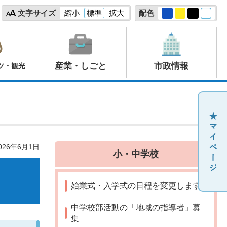
文字サイズ
縮小
標準
拡大
配色
産業・しごと
市政情報
ツ・観光
26年6月1日
小・中学校
始業式・入学式の日程を変更します
中学校部活動の「地域の指導者」募
集