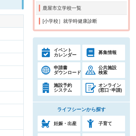
鹿屋市立学校一覧
[小学校］就学時健康診断
イベント
募集情報
カレンダー
申請書
公共施設
ダウンロード
検索
施設予約
オンライン
システム
(窓口･申請)
ライフシーンから探す
妊娠・出産
子育て