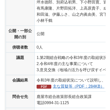
坪水徳郎、別府込初男、下小野田寛、皆
有馬康隆、片野田拓洋、上高原貴子、成
和田滋、伊藤ふさ、山之内眞由美、宮下
小林千鶴
公開・一部公
公開
開の別
傍聴者数
0人
議題
1.第2期総合戦略の令和3年度の取組状況
2.令和4年度の主な事業について
3.意見交換（地域の活力を呼び戻すイベ
会議結果
令和3年度の取組状況について説明し、
主な質疑等（PDF：284KB）
問合せ先
鹿屋市総合政策部長総合政策課
電話0994-31-1125