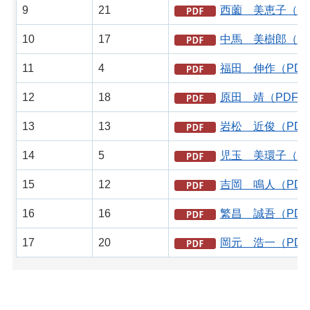
9
21
西薗 美恵子（PD
10
17
中馬 美樹郎（PD
11
4
福田 伸作（PDF
12
18
原田 靖（PDF：
13
13
岩松 近俊（PDF
14
5
児玉 美環子（PD
15
12
吉岡 鳴人（PDF
16
16
繁昌 誠吾（PDF
17
20
岡元 浩一（PDF