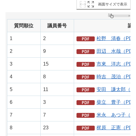
画面サイズで表示
質問順位
議員番号
議
1
2
松野 清春（PDF
2
9
田辺 水哉（PDF
3
15
市來 洋志（PDF
4
8
時吉 茂治（PDF
5
11
安田 謙太郎（PD
6
3
柴立 豊子（PDF
7
7
米永 あつ子（PD
8
23
梶原 正憲（PDF