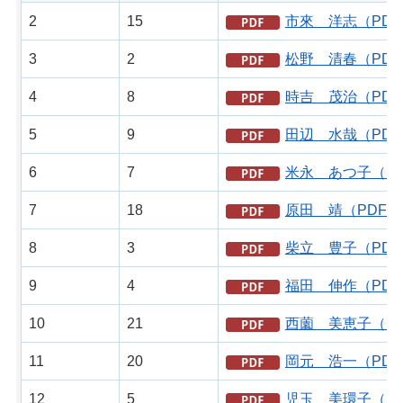
2
15
市來 洋志（PDF
3
2
松野 清春（PDF
4
8
時吉 茂治（PDF
5
9
田辺 水哉（PDF
6
7
米永 あつ子（PD
7
18
原田 靖（PDF：1
8
3
柴立 豊子（PDF
9
4
福田 伸作（PDF
10
21
西薗 美恵子（PD
11
20
岡元 浩一（PDF
12
5
児玉 美環子（PD