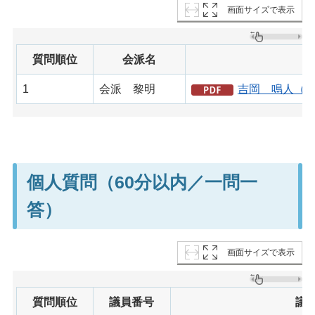
画面サイズで表示
質問順位
会派名
議
1
会派 黎明
吉岡 鳴人（PD
個人質問（60分以内／一問一
答）
画面サイズで表示
質問順位
議員番号
議