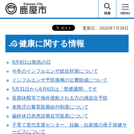
鹿屋市
検索
MENU
更新日：2025年7月28日
健康に関する情報
9月9日は救急の日
今冬のインフルエンザ総合対策について
インフルエンザ予防接種の公費助成について
5月31日から6月6日は「禁煙週間」です
長期休暇等で海外渡航される方の感染症予防
未熟児の養育医療給付制度について
歯科休日急患診療在宅医表について
子育て世代支援センター、妊娠・出産後の母子保健サ
ービスについて