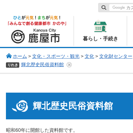
鹿屋市
暮らし・手続き
ホーム
>
文化・スポーツ・観光
>
文化
>
文化財センター
輝北歴史民俗資料館
りれき
輝北歴史民俗資料館
昭和60年に開館した資料館です。