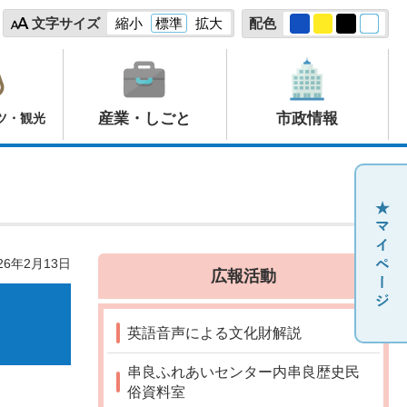
文字サイズ
縮小
標準
拡大
配色
産業・しごと
市政情報
ツ・観光
26年2月13日
広報活動
英語音声による文化財解説
串良ふれあいセンター内串良歴史民
俗資料室