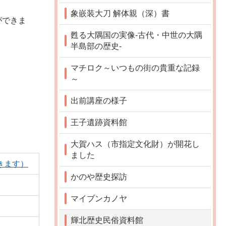
象嵌装大刀 解体親（深）書
ができま
甦る大隅国の実像-古代・中世の大隅
半島部の歴史-
マチロク～いつもの街の貴重な記録
～
出前講座の様子
王子遺跡資料館
大賀ハス（市指定文化財）が開花し
ました
きます）
かのや歴史探訪
マイブンカノヤ
輝北歴史民俗資料館