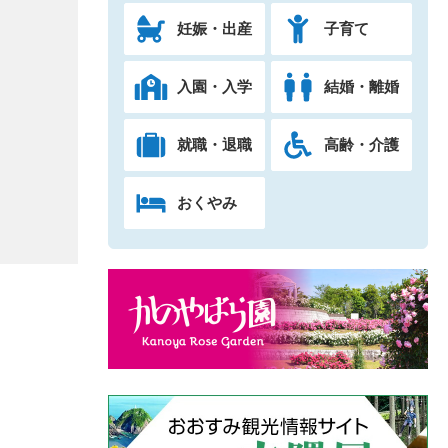
妊娠・出産
子育て
入園・入学
結婚・離婚
就職・退職
高齢・介護
おくやみ