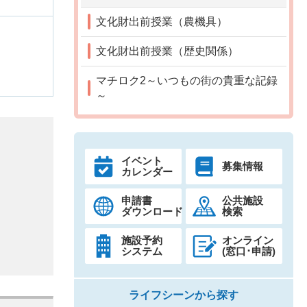
文化財出前授業（農機具）
文化財出前授業（歴史関係）
マチロク2～いつもの街の貴重な記録
～
イベント
募集情報
カレンダー
申請書
公共施設
ダウンロード
検索
施設予約
オンライン
システム
(窓口･申請)
ライフシーンから探す