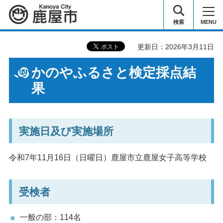
鹿屋市
検索
MENU
更新日：2026年3月11日
かのやふるさと検定採点結
果
実施日及び実施場所
令和7年11月16日（日曜日）鹿屋市立鹿屋女子高等学校
受検者
一般の部：114名