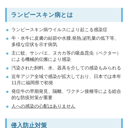
ランピースキン病とは
ランピースキン病ウイルスにより起こる感染症
牛・水牛に皮膚の結節や水腫,発熱,泌乳量の低下等、
多様な症状を示す病気
主に蚊、サシバエ、ヌカカ等の吸血昆虫（ベクター）
による機械的伝搬により感染
汚染された飼料、水、器具を介しての感染もみられる
近年アジア全域で感染が拡大しており、日本では本年
11月に福岡県で初発
発症牛の早期発見、隔離、ワクチン接種等による総合
的な防疫対策が重要
人への感染の心配はありません
侵入防止対策