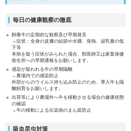
毎日の健康観察の徹底
飼養牛の定期的な観察及び早期発見
→症状：全身の皮膚の結節や水腫、発熱、泌乳量の低
下等
本病を疑う症状がみられた場合、獣医師又は家畜保健
衛生所への早期通報をお願いします。
感染が疑われる牛の早期隔離
→農場内での感染防止
外部からのウイルス持ち込み防止のため、導入牛も隔
離飼育をお願いします。
出荷等により農場外へ牛を移動させる場合の健康状態
の確認
→牛の移動による伝染病のまん延防止
吸血昆虫対策