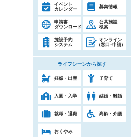
イベント
募集情報
カレンダー
申請書
公共施設
ダウンロード
検索
施設予約
オンライン
システム
(窓口･申請)
ライフシーンから探す
妊娠・出産
子育て
入園・入学
結婚・離婚
就職・退職
高齢・介護
おくやみ