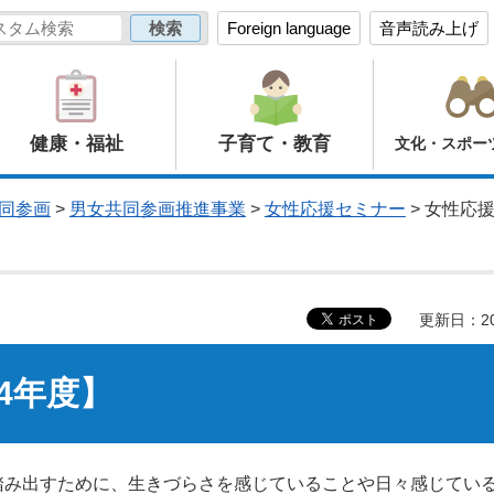
Foreign language
音声読み上げ
健康・福祉
子育て・教育
文化・スポー
同参画
>
男女共同参画推進事業
>
女性応援セミナー
> 女性応
更新日：20
4年度】
踏み出すために、生きづらさを感じていることや日々感じてい