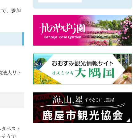
とで、参加
動法人リト
ろタペスト
たそうで