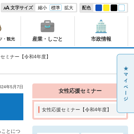
文字サイズ
縮小
標準
拡大
配色
産業・しごと
市政情報
ツ・観光
援セミナー【令和4年度】
24年5月7日
女性応援セミナー
女性応援セミナー【令和4年度】
ることにつ