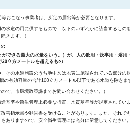
用等おこなう事業者は、所定の届出等が必要となります。
用の水道の用に供するもので、以下のいずれかに該当するもの
を除きます。）
もの
とができる最大の水量をいう。）が、人の飲用・炊事用・浴用
20立方メートルを超えるもの
つ、その水道施設のうち地中又は地表に施設されている部分の
で水槽の有効容量の合計100立方メートル以下である水道を除きま
すので、市環境政策課までお問い合わせください。）
構造基準や衛生管理上必要な措置、水質基準等が規定されてい
道改善指示書や勧告書を受けることがあります。また、それで
ともありますので、安全衛生管理には充分に留意してください