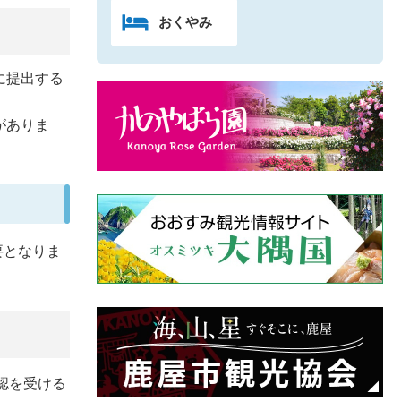
おくやみ
に提出する
がありま
要となりま
認を受ける