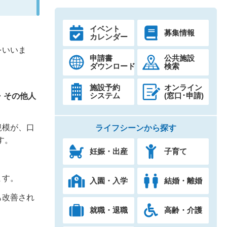
イベント
募集情報
カレンダー
をいいま
申請書
公共施設
ダウンロード
検索
施設予約
オンライン
システム
(窓口･申請)
・その他人
規模が、口
ライフシーンから探す
す。
妊娠・出産
子育て
ます。
入園・入学
結婚・離婚
も改善され
就職・退職
高齢・介護
。