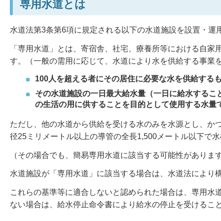
専用水道とは
水道法第3条第6項に規定される以下の水道施設を設置・運
「専用水道」とは、寄宿舎、社宅、療養所等における自家
す。（一般の需用に応じて、水道により水を供給する事業
100人を超える者にその居住に必要な水を供給する
その水道施設の一日最大給水量（一日に給水するこ
の生活の用に供することを目的として使用する水量で
ただし、他の水道から供給を受ける水のみを水源とし、か
径25ミリメートル以上の導管の全長1,500メートル以下
（その場合でも、簡易専用水道に該当する可能性がありま
水道施設が「専用水道」に該当する場合は、水道法により
これらの基準等に適合しないと認められた場合は、専用水
ない場合は、給水停止命令書により給水の停止を受けるこ