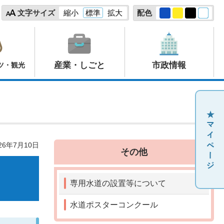
文字サイズ
縮小
標準
拡大
配色
産業・しごと
市政情報
ツ・観光
26年7月10日
その他
専用水道の設置等について
水道ポスターコンクール