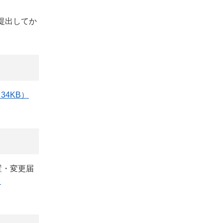
提出してか
34KB）
置・変更届
）