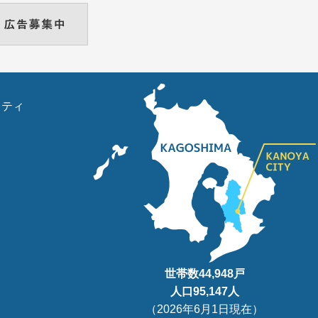
リティ
世帯数
44,948
戸
人口95
,147
人
（
2026年6月1日現在
）