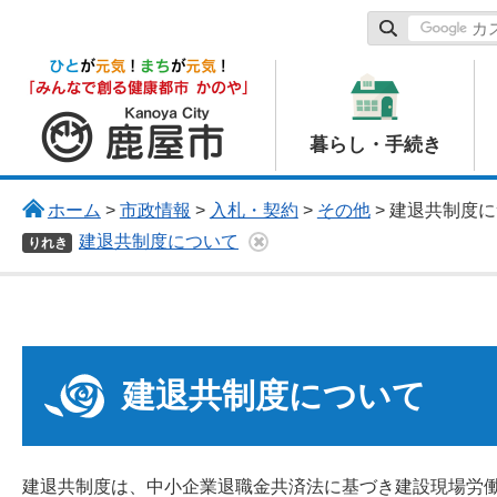
鹿屋市
暮らし・手続き
ホーム
>
市政情報
>
入札・契約
>
その他
> 建退共制度
建退共制度について
りれき
建退共制度について
建退共制度は、中小企業退職金共済法に基づき建設現場労