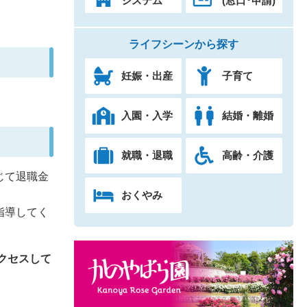
システム
(窓口･申請)
ライフシーンから探す
妊娠・出産
子育て
入園・入学
結婚・離婚
就職・退職
高齢・介護
じて退職金
おくやみ
指導してく
クセスして