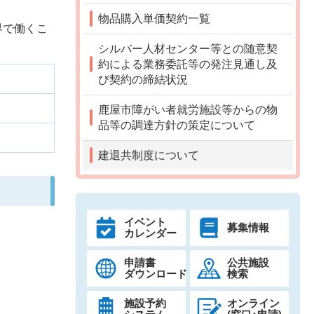
物品購入単価契約一覧
界で働くこ
シルバー人材センター等との随意契
約による業務委託等の発注見通し及
び契約の締結状況
鹿屋市障がい者就労施設等からの物
品等の調達方針の策定について
建退共制度について
イベント
募集情報
カレンダー
申請書
公共施設
ダウンロード
検索
施設予約
オンライン