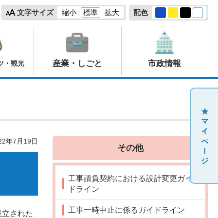
文字サイズ
縮小
標準
拡大
配色
産業・しごと
市政情報
ツ・観光
22年7月19日
その他
工事請負契約における設計変更ガイ
ドライン
工事一時中止に係るガイドライン
設立された