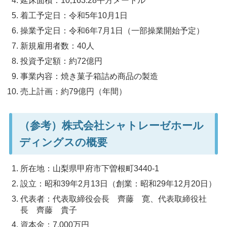
延床面積：10,163.28平方メートル
着工予定日：令和5年10月1日
操業予定日：令和6年7月1日（一部操業開始予定）
新規雇用者数：40人
投資予定額：約72億円
事業内容：焼き菓子箱詰め商品の製造
売上計画：約79億円（年間）
（参考）株式会社シャトレーゼホール
ディングスの概要
所在地：山梨県甲府市下曽根町3440-1
設立：昭和39年2月13日（創業：昭和29年12月20日）
代表者：代表取締役会長 齊藤 寛、代表取締役社
長 齊藤 貴子
資本金：7,000万円