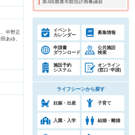
第3回鹿屋市総合計画審議会
イベント
）、中野正
募集情報
カレンダー
前田あゆ、
申請書
公共施設
ダウンロード
検索
施設予約
オンライン
システム
(窓口･申請)
ライフシーンから探す
妊娠・出産
子育て
入園・入学
結婚・離婚