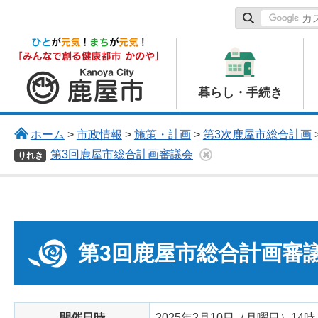
鹿屋市
暮らし・手続き
ホーム
>
市政情報
>
施策・計画
>
第3次鹿屋市総合計画
第3回鹿屋市総合計画審議会
りれき
第3回鹿屋市総合計画審
開催日時
2025年2月10日（月曜日）14時