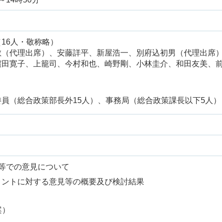
16人・敬称略）
敏（代理出席）、安藤詳平、新屋浩一、別府込初男（代理出席
濵田寛子、上籠司、今村和也、崎野剛、小林圭介、和田友美、
員（総合政策部長外15人）、事務局（総合政策課長以下5人）
等での意見について
メントに対する意見等の概要及び検討結果
案）