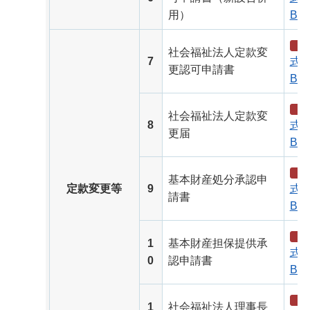
用）
B）
社会福祉法人定款変
7
式（
更認可申請書
B）
社会福祉法人定款変
8
式（
更届
B）
基本財産処分承認申
定款変更等
9
式（
請書
B）
1
基本財産担保提供承
式（
0
認申請書
B）
1
社会福祉法人理事長