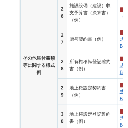
施設設備（建設）収
2
支予算書（決算書）
6
（P
（例）
2
贈与契約書（例）
式（
7
B）
その他添付書類
2
所有権移転登記確約
等に関する様式
式（
8
書（例）
例
B）
2
地上権設定契約書
式（
9
（例）
B）
3
地上権設定登記誓約
式（
0
書（例）
B）