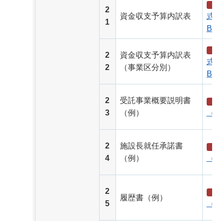
2
資金収支予算内訳表
式（
1
B）
2
資金収支予算内訳表
式（
2
（事業区分別）
B）
2
受託事業概要説明書
3
（例）
（P
2
施設長就任承諾書
4
（例）
（P
2
履歴書（例）
5
（P