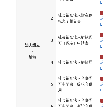
B）
社会福祉法人財産移
2
式（
転完了報告書
B）
社会福祉法人解散認
3
式（
可（認定）申請書
法人設立
B）
・
解散
4
社会福祉法人解散届
式（
B）
社会福祉法人合併認
5
可申請書（吸収合併
式（
用）
B）
社会福祉法人合併認
6
可申請書（新設合併
式（