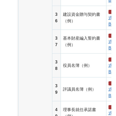
B）
3
建設資金贈与契約書
式（
6
（例）
B）
3
基本財産編入誓約書
式（
7
（例）
B）
3
役員名簿（例）
式（
8
B）
3
評議員名簿（例）
式（
9
B）
4
理事長就任承諾書
式（