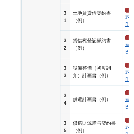
3
土地賃貸借契約書
式（
1
（例）
B）
3
賃借権登記誓約書
式（
2
（例）
B）
3
設備整備（初度調
式（
3
弁）計画書（例）
B）
3
償還計画書（例）
式（
4
B）
3
償還財源贈与契約書
式（
5
（例）