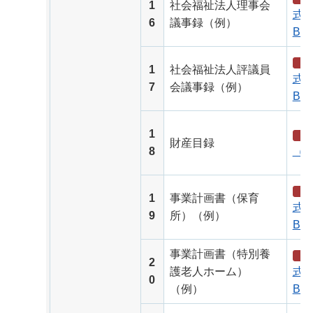
1
社会福祉法人理事会
式（
6
議事録（例）
B）
1
社会福祉法人評議員
式（
7
会議事録（例）
B）
1
財産目録
8
（P
1
事業計画書（保育
式（
9
所）（例）
B）
事業計画書（特別養
2
護老人ホーム）
式（
0
（例）
B）