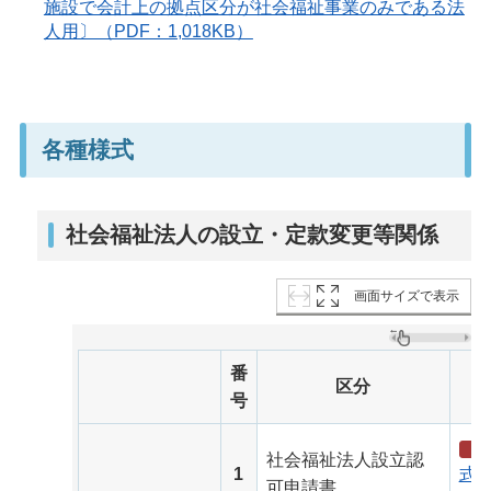
施設で会計上の拠点区分が社会福祉事業のみである法
人用〕（PDF：1,018KB）
各種様式
社会福祉法人の設立・定款変更等関係
画面サイズで表示
番
区分
号
社会福祉法人設立認
1
式（
可申請書