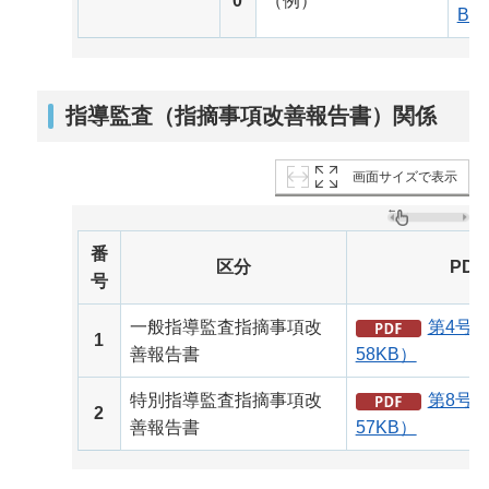
0
（例）
B）
指導監査（指摘事項改善報告書）関係
画面サイズで表示
番
区分
PDF
号
一般指導監査指摘事項改
第4号様
1
善報告書
58KB）
特別指導監査指摘事項改
第8号様
2
善報告書
57KB）