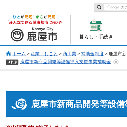
鹿屋市
暮らし・手続き
ホーム
>
産業・しごと
>
商工業
>
補助金制度
> 鹿屋市
鹿屋市新商品開発等設備導入支援事業補助金
りれき
鹿屋市新商品開発等設備