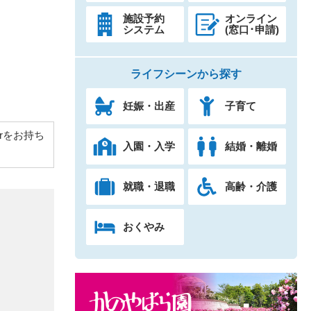
施設予約
オンライン
システム
(窓口･申請)
ライフシーンから探す
妊娠・出産
子育て
derをお持ち
入園・入学
結婚・離婚
就職・退職
高齢・介護
おくやみ