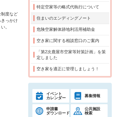
特定空家等の略式代執行について
金制度など
住まいのエンディングノート
るきっかけ
さい。
危険空家解体跡地利活用補助金
空き家に関する相談窓口のご案内
「第2次鹿屋市空家等対策計画」を策
定しました
空き家を適正に管理しましょう！
イベント
募集情報
カレンダー
申請書
公共施設
ダウンロード
検索