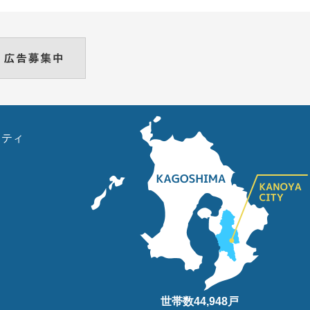
リティ
世帯数
44,948
戸