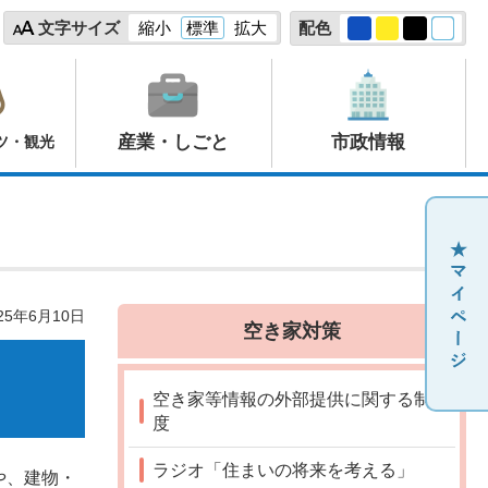
文字サイズ
縮小
標準
拡大
配色
産業・しごと
市政情報
ツ・観光
25年6月10日
空き家対策
空き家等情報の外部提供に関する制
度
ラジオ「住まいの将来を考える」
や、建物・