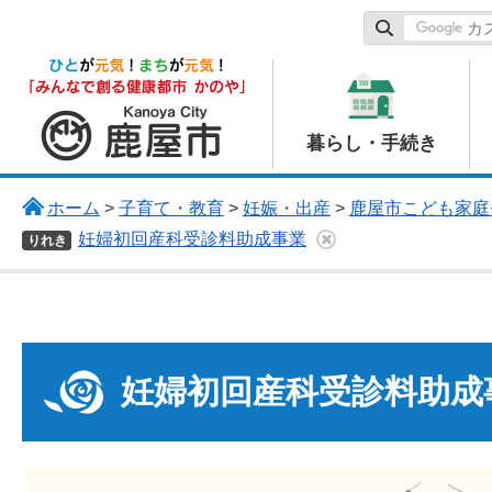
鹿屋市
暮らし・手続き
ホーム
>
子育て・教育
>
妊娠・出産
>
鹿屋市こども家庭
妊婦初回産科受診料助成事業
りれき
妊婦初回産科受診料助成