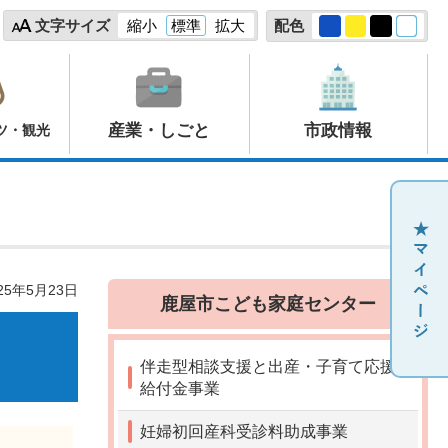
文字サイズ
縮小
標準
拡大
配色
産業・しごと
市政情報
ツ・観光
25年5月23日
鹿屋市こども家庭センター
伴走型相談支援と出産・子育て応援
給付金事業
妊婦初回産科受診料助成事業