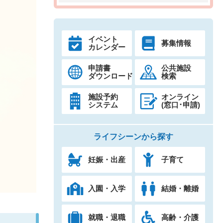
イベント
募集情報
カレンダー
申請書
公共施設
ダウンロード
検索
施設予約
オンライン
システム
(窓口･申請)
ライフシーンから探す
妊娠・出産
子育て
入園・入学
結婚・離婚
就職・退職
高齢・介護