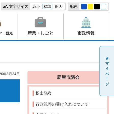
文字サイズ
縮小
標準
拡大
配色
産業・しごと
市政情報
ツ・観光
26年6月24日
鹿屋市議会
提出議案
行政視察の受け入れについて