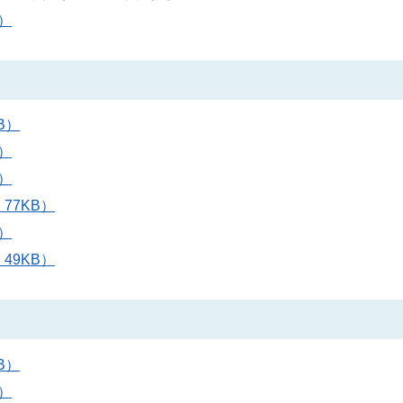
）
B）
）
）
77KB）
）
49KB）
B）
）