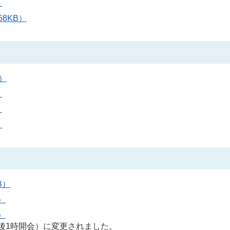
）
8KB）
）
）
）
）
B）
）
）
午後1時開会）に変更されました。