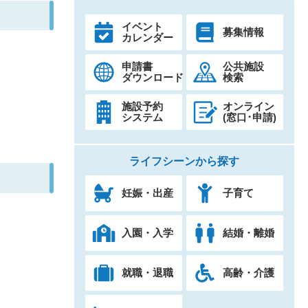
イベント
募集情報
カレンダー
申請書
公共施設
ダウンロード
検索
施設予約
オンライン
システム
(窓口･申請)
ライフシーンから探す
妊娠・出産
子育て
入園・入学
結婚・離婚
就職・退職
高齢・介護