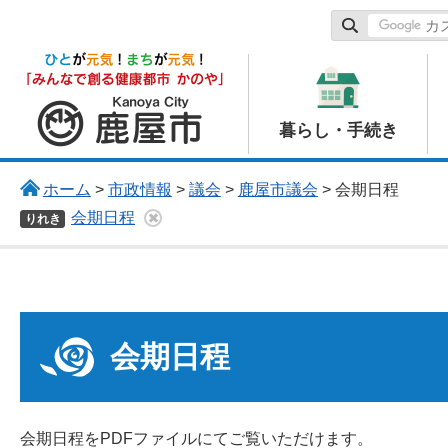
鹿屋市
暮らし・手続き
ホーム
>
市政情報
>
議会
>
鹿屋市議会
> 会期日程
会期日程
りれき
会期日程
会期日程をPDFファイルにてご覧いただけます。