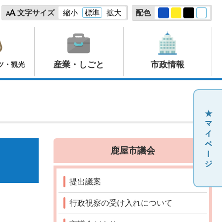
文字サイズ
縮小
標準
拡大
配色
産業・しごと
市政情報
ツ・観光
鹿屋市議会
提出議案
行政視察の受け入れについて