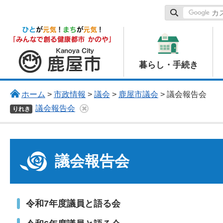
鹿屋市
暮らし・手続き
ホーム
>
市政情報
>
議会
>
鹿屋市議会
> 議会報告会
議会報告会
りれき
議会報告会
令和7年度議員と語る会