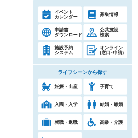
イベント
募集情報
カレンダー
申請書
公共施設
ダウンロード
検索
施設予約
オンライン
システム
(窓口･申請)
ライフシーンから探す
妊娠・出産
子育て
入園・入学
結婚・離婚
就職・退職
高齢・介護