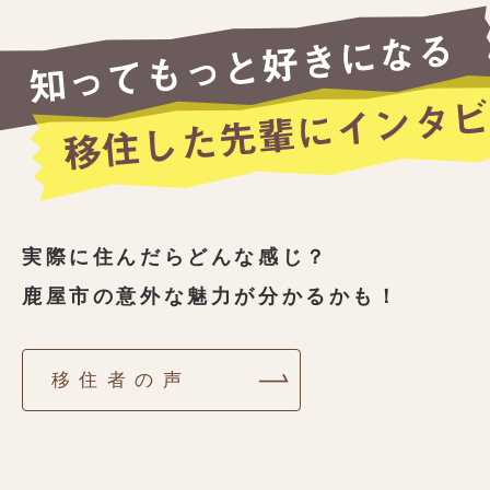
実際に住んだらどんな感じ？
鹿屋市の意外な魅力が分かるかも！
？2組のダンサー夫婦の本
移住者と鹿屋市民の井戸端
音【動画】
移住者の声