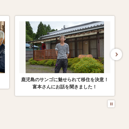
！
憧れた暮らしを叶えるために鹿屋へ移住～
國山さんへインタビュー！
stop