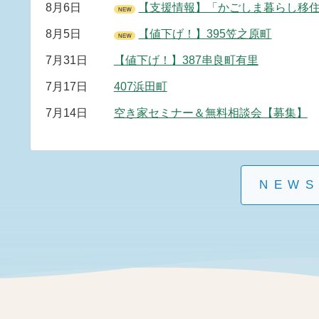
8月6日
【支援情報】「かごしま暮らし移住コンシェルジュ」
8月5日
【値下げ！】395笠之原町
7月31日
【値下げ！】387串良町有里
7月17日
407浜田町
7月14日
空き家セミナー＆無料相談会【募集】
NEW