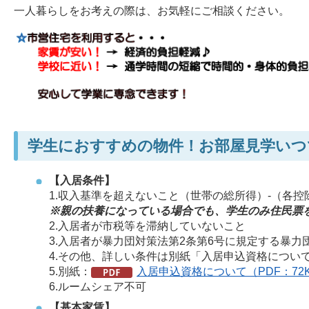
一人暮らしをお考えの際は、お気軽にご相談ください。
学生におすすめの物件！お部屋見学いつ
【入居条件】
1.収入基準を超えないこと（世帯の総所得）-（各控除額
※親の扶養になっている場合でも、学生のみ住民票
2.入居者が市税等を滞納していないこと
3.入居者が暴力団対策法第2条第6号に規定する暴力
4.その他、詳しい条件は別紙「入居申込資格につい
5.別紙：
入居申込資格について（PDF：72
6.ルームシェア不可
【基本家賃】