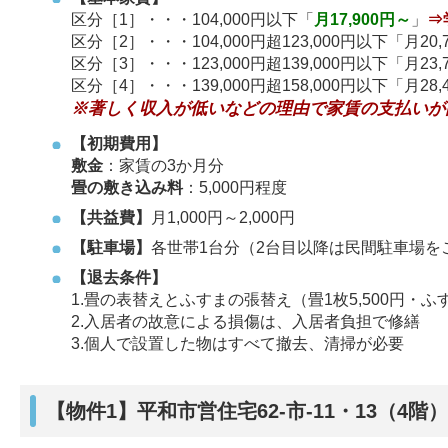
区分［1］・・・104,000円以下「
月17,900円～
」
⇒
区分［2］・・・104,000円超123,000円以下「月20,
区分［3］・・・123,000円超139,000円以下「月23,
区分［4］・・・139,000円超158,000円以下「
※著しく収入が低いなどの理由で家賃の支払いが
【初期費用】
敷金
：家賃の3か月分
畳の敷き込み料
：5,000円程度
【共益費】
月1,000円～2,000円
【駐車場】
各世帯1台分（2台目以降は民間駐車場を
【退去条件】
1.畳の表替えとふすまの張替え（畳1枚5,500円・ふす
2.入居者の故意による損傷は、入居者負担で修繕
3.個人で設置した物はすべて撤去、清掃が必要
【物件1】平和市営住宅62-市-11・13（4階）