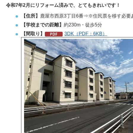
令和7年2月にリフォーム済みで、とてもきれいです！
【住所】
鹿屋市西原3丁目6番⇒※住民票を移す必要
【学校までの距離】
約230m・徒歩5分
【間取り】
3DK（PDF：6KB）