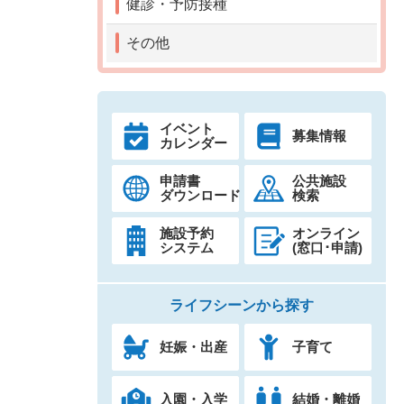
健診・予防接種
その他
イベント
募集情報
カレンダー
申請書
公共施設
ダウンロード
検索
施設予約
オンライン
システム
(窓口･申請)
ライフシーンから探す
妊娠・出産
子育て
入園・入学
結婚・離婚