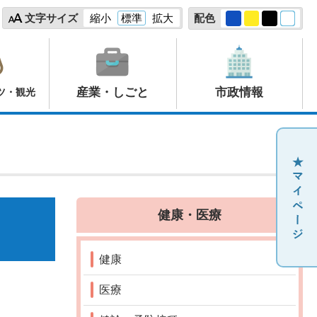
文字サイズ
縮小
標準
拡大
配色
産業・しごと
市政情報
ツ・観光
健康・医療
健康
医療