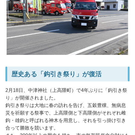
歴史ある「鈎引き祭り」が復活
2月18日、中津神社（上高隈町）で4年ぶりに「鈎引き祭
り」が開催されました。
鈎引き祭りは大地に春の訪れを告げ、五穀豊穣、無病息
災を祈願する祭事で、上高隈側と下高隈側がそれぞれ雌
鈎・雄鈎と呼ばれる神木を用意し、それを引っ掛け引き
合って勝敗を競います。