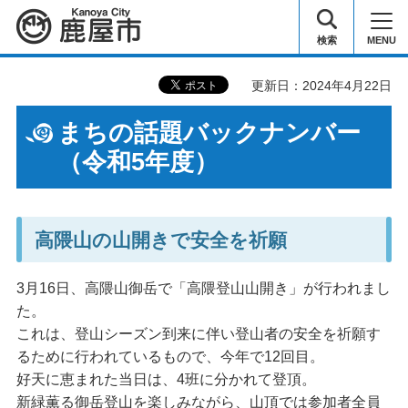
鹿屋市
検索
MENU
更新日：2024年4月22日
まちの話題バックナンバー
（令和5年度）
高隈山の山開きで安全を祈願
3月16日、高隈山御岳で「高隈登山山開き」が行われまし
た。
これは、登山シーズン到来に伴い登山者の安全を祈願す
るために行われているもので、今年で12回目。
好天に恵まれた当日は、4班に分かれて登頂。
新緑薫る御岳登山を楽しみながら、山頂では参加者全員