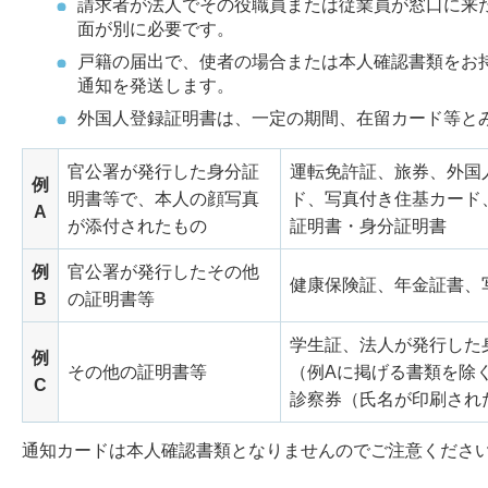
請求者が法人でその役職員または従業員が窓口に来
面が別に必要です。
戸籍の届出で、使者の場合または本人確認書類をお
通知を発送します。
外国人登録証明書は、一定の期間、在留カード等と
官公署が発行した身分証
運転免許証、旅券、外国
例
明書等で、本人の顔写真
ド、写真付き住基カード
A
が添付されたもの
証明書・身分証明書
例
官公署が発行したその他
健康保険証、年金証書、
B
の証明書等
学生証、法人が発行した
例
その他の証明書等
（例Aに掲げる書類を除
C
診察券（氏名が印刷され
通知カードは本人確認書類となりませんのでご注意くださ