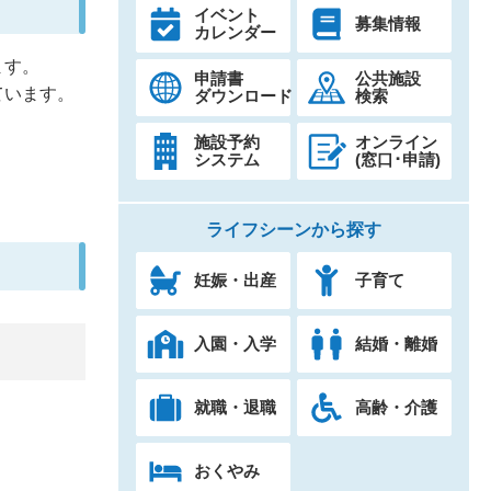
イベント
募集情報
カレンダー
ます。
申請書
公共施設
ています。
ダウンロード
検索
施設予約
オンライン
システム
(窓口･申請)
ライフシーンから探す
妊娠・出産
子育て
入園・入学
結婚・離婚
就職・退職
高齢・介護
おくやみ