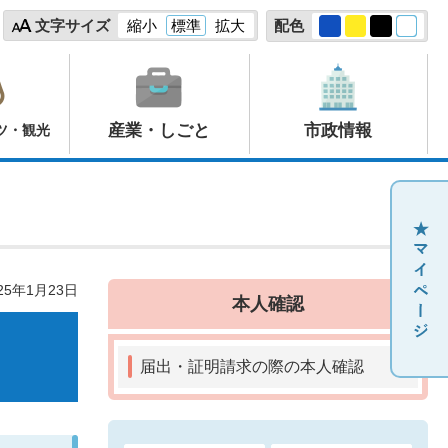
文字サイズ
縮小
標準
拡大
配色
産業・しごと
市政情報
ツ・観光
25年1月23日
本人確認
届出・証明請求の際の本人確認