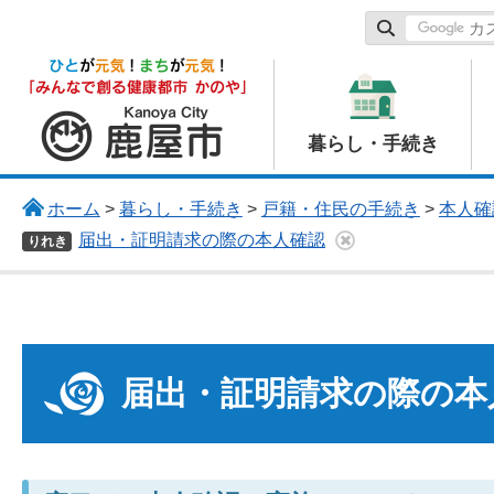
鹿屋市
暮らし・手続き
ホーム
>
暮らし・手続き
>
戸籍・住民の手続き
>
本人確
届出・証明請求の際の本人確認
りれき
届出・証明請求の際の本