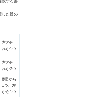
確認する書
理した旨の
左の何
れか1つ
左の何
れか2つ
例Bから
1つ、左
から1つ