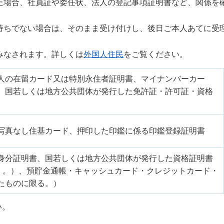
た場合、社員証や委任状、法人の登記事項証明書など、関係を
持ちでない場合は、そのまま受け付けし、後日ご本人あてに受
みなされます。詳しくは
外国人住民
をご覧ください。
人の在留カード又は特別永住者証明書、マイナンバーカー
、国若しくは地方公共団体が発行した免許証・許可証・資格
写真なし住基カード、押印した印鑑に係る印鑑登録証明書
身分証明書、国若しくは地方公共団体が発行した資格証明書
く。）、預貯金通帳・キャッシュカード・クレジットカード・
たものに限る。）
い。