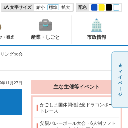
文字サイズ
縮小
標準
拡大
配色
産業・しごと
市政情報
ツ・観光
クリング大会
5年11月27日
主な主催等イベント
かごしま国体開催記念ドラゴンボー
トレース
父親バレーボール大会・6人制ソフト