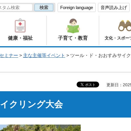
Foreign language
音声読み上げ
健康・福祉
子育て・教育
文化・スポー
セミナー
>
主な主催等イベント
> ツール・ド・おおすみサイ
更新日：202
イクリング大会