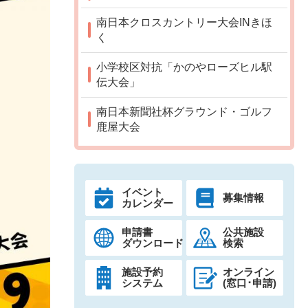
南日本クロスカントリー大会INきほ
く
小学校区対抗「かのやローズヒル駅
伝大会」
南日本新聞社杯グラウンド・ゴルフ
鹿屋大会
イベント
募集情報
カレンダー
申請書
公共施設
ダウンロード
検索
施設予約
オンライン
システム
(窓口･申請)