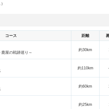
ュ）
コース
距離
約30km
～鹿屋の戦跡巡り～
約110km
ス
約60km
ス
約25km