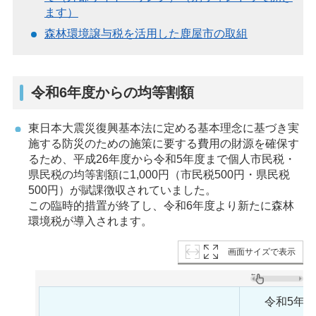
ます）
森林環境譲与税を活用した鹿屋市の取組
令和6年度からの均等割額
東日本大震災復興基本法に定める基本理念に基づき実
施する防災のための施策に要する費用の財源を確保す
るため、平成26年度から令和5年度まで個人市民税・
県民税の均等割額に1,000円（市民税500円・県民税
500円）が賦課徴収されていました。
この臨時的措置が終了し、令和6年度より新たに森林
環境税が導入されます。
画面サイズで表示
令和5年