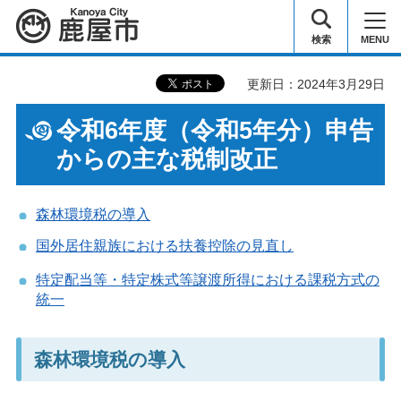
鹿屋市
検索
MENU
更新日：2024年3月29日
令和6年度（令和5年分）申告
からの主な税制改正
森林環境税の導入
国外居住親族における扶養控除の見直し
特定配当等・特定株式等譲渡所得における課税方式の
統一
森林環境税の導入