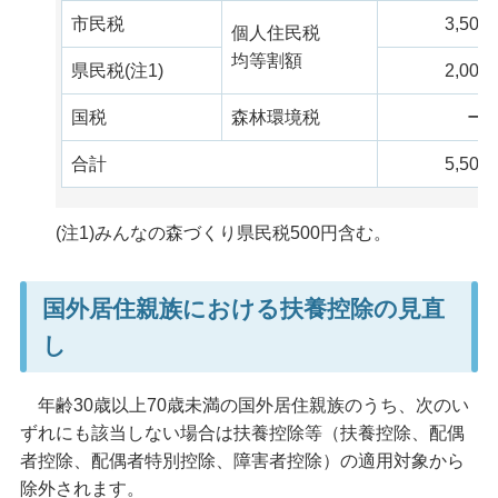
市民税
3,500
個人住民税
均等割額
県民税(注1)
2,000
国税
森林環境税
ー
合計
5,500
(注1)みんなの森づくり県民税500円含む。
国外居住親族における扶養控除の見直
し
年齢30歳以上70歳未満の国外居住親族のうち、次のい
ずれにも該当しない場合は扶養控除等（扶養控除、配偶
者控除、配偶者特別控除、障害者控除）の適用対象から
除外されます。