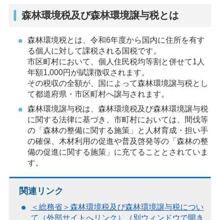
森林環境税及び森林環境譲与税とは
森林環境税とは、令和6年度から国内に住所を有す
る個人に対して課税される国税です。
市区町村において、個人住民税均等割と併せて1人
年額1,000円が賦課徴収されます。
その税収の全額が、国によって森林環境譲与税とし
て都道府県・市区町村へ譲与されます。
森林環境譲与税は、森林環境税及び森林環境譲与税
に関する法律に基づき、市町村においては、間伐等
の「森林の整備に関する施策」と人材育成・担い手
の確保、木材利用の促進や普及啓発等の「森林の整
備の促進に関する施策」に充てることとされていま
す。
関連リンク
＜総務省＞森林環境税及び森林環境譲与税につい
て（外部サイトへリンク）（別ウィンドウで開き