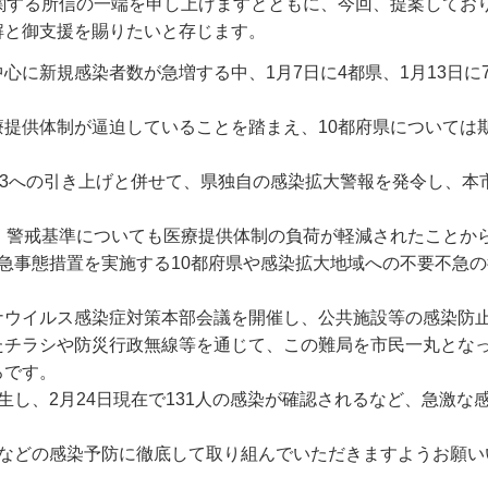
関する所信の一端を申し上げますとともに、今回、提案してお
解と御支援を賜りたいと存じます。
に新規感染者数が急増する中、1月7日に4都県、1月13日に
提供体制が逼迫していることを踏まえ、10都府県については
ジ3への引き上げと併せて、県独自の感染拡大警報を発令し、本
、警戒基準についても医療提供体制の負荷が軽減されたことから
急事態措置を実施する10都府県や感染拡大地域への不要不急
ナウイルス感染症対策本部会議を開催し、公共施設等の感染防
たチラシや防災行政無線等を通じて、この難局を市民一丸とな
ろです。
し、2月24日現在で131人の感染が確認されるなど、急激な
避などの感染予防に徹底して取り組んでいただきますようお願い