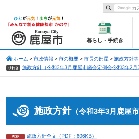
鹿屋市
暮らし・手続き
ホーム
>
市政情報
>
市の概要
>
市長の部屋
>
施政方針等
施政方針（令和3年3月鹿屋市議会定例会令和3年2月
りれき
施政方針
（令和3年3月鹿屋市
施政方針全文（PDF：606KB）