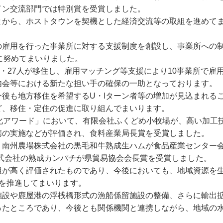
イン交流部門では特別賞を受賞しました。
とから、ホストタウンを契機とした経済交流等の取組を進めて
の雇用を行った事業所に対する支援制度を創設し、事業所への
に努めてまいりました。
・27人が移住し、雇用マッチング等支援により10事業所で雇
内会等における新たな担い手の確保の一助となっております。
後も地方移住を希望するU・Iターン者等の増加が見込まれる
ど、移住・定住の促進に取り組んでまいります。
化アワード」において、有限会社ふくどめ小牧場が、高い加工
携の実施などが評価され、食料産業局長賞を受賞しました。
、南州農場株式会社の黒毛和牛熟成生ハムが食品産業センター
株式会社の熟成カンパチが県貿易協会会長賞を受賞しました。
組が高く評価されたものであり、今後においても、地域資源を
を推進してまいります。
施設や鹿屋港の浮桟橋形式の漁船係留施設の整備、さらに輸出
ったところであり、今後とも関係機関と連携しながら、地域の