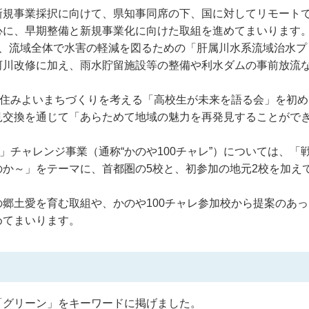
新規事業採択に向けて、県知事同席の下、国に対してリモート
心に、早期整備と新規事業化に向けた取組を進めてまいります
し、流域全体で水害の軽減を図るための「肝属川水系流域治水プ
河川改修に加え、雨水貯留施設等の整備や利水ダムの事前放流
。
、住みよいまちづくりを考える「高校生が未来を語る会」を初
見交換を通じて「あらためて地域の魅力を再発見することがで
」チャレンジ事業（通称“かのや100チャレ”）については、「
か～」をテーマに、首都圏の5校と、初参加の地元2校を加え
郷土愛を育む取組や、かのや100チャレ参加校から提案のあ
めてまいります。
「グリーン」をキーワードに掲げました。