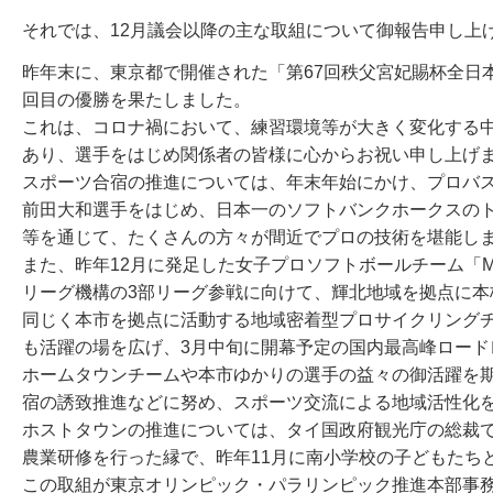
それでは、12月議会以降の主な取組について御報告申し上
昨年末に、東京都で開催された「第67回秩父宮妃賜杯全日
回目の優勝を果たしました。
これは、コロナ禍において、練習環境等が大きく変化する
あり、選手をはじめ関係者の皆様に心からお祝い申し上げ
スポーツ合宿の推進については、年末年始にかけ、プロバ
前田大和選手をはじめ、日本一のソフトバンクホークスの
等を通じて、たくさんの方々が間近でプロの技術を堪能し
また、昨年12月に発足した女子プロソフトボールチーム「MO
リーグ機構の3部リーグ参戦に向けて、輝北地域を拠点に本
同じく本市を拠点に活動する地域密着型プロサイクリングチー
も活躍の場を広げ、3月中旬に開幕予定の国内最高峰ロード
ホームタウンチームや本市ゆかりの選手の益々の御活躍を
宿の誘致推進などに努め、スポーツ交流による地域活性化
ホストタウンの推進については、タイ国政府観光庁の総裁で
農業研修を行った縁で、昨年11月に南小学校の子どもたち
この取組が東京オリンピック・パラリンピック推進本部事