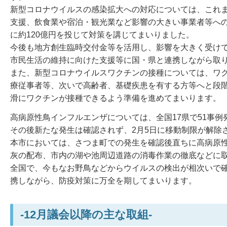
新型コロナウイルスの感染拡大への対応については、これ
支援、飲食業や宿泊・観光業など影響の大きい事業者等へ
に約120億円を投じて対策を講じてまいりました。
今後も地方創生臨時交付金等を活用し、影響を大きく受け
市民生活の維持に向けた支援等に国・県と連携しながら取
また、新型コロナウイルスワクチンの接種については、ワ
療従事者等、次いで高齢者、基礎疾患を有する方等へと段
滑にワクチンが接種できるよう準備を進めてまいります。
高病原性鳥インフルエンザについては、全国17県で51事例
その後新たな発生は確認されず、2月5日に移動制限が解除
本市においては、さつま町での発生を確認後直ちに高病原
灰の配布、市内の湖や池周辺道路の消毒作業の徹底などに
全国で、今もなお野鳥などからウイルスの検出が相次いで
携しながら、防疫対策に万全を期してまいります。
-12月議会以降の主な取組-