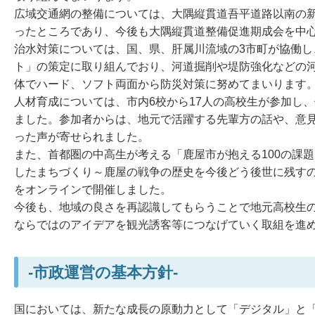
広域交通網の整備については、大隅縦貫道吾平道路以南の
ったところであり、今後も大隅縦貫道整備促進期成会を中
治水対策については、国、県、肝属川流域の3市町が協働
ト」の策定に取り組んでおり、河道掘削や堤防強化などの
体でハード、ソフト両面から防災対策に努めてまいります
人材育成については、市内6校から17人の高校生が参加し
ました。参加者からは、地元で活躍する先輩方の話や、意
った声が寄せられました。
また、首都圏の中高生が考える「鹿屋市が抱える100の課題
したまちづくり～鹿屋の戦争の歴史を今後どう後世に残すの
をオンラインで開催しました。
今後も、地域の良さを再認識してもらうことで地元高校生の
ならではのアイデアを観光誘客等につなげていく取組を進
-市政運営の基本方針-
国においては、新たな成長の原動力として「デジタル」と