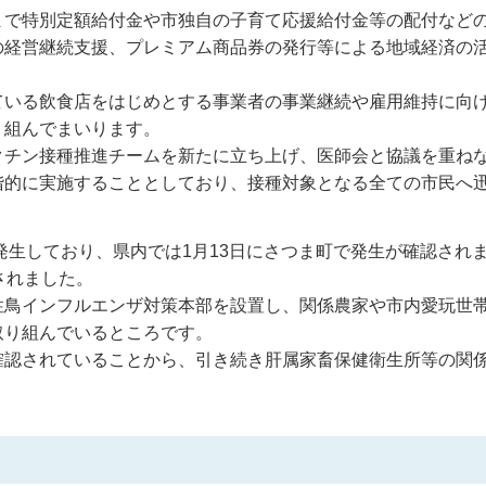
まで特別定額給付金や市独自の子育て応援給付金等の配付など
の経営継続支援、プレミアム商品券の発行等による地域経済の
ている飲食店をはじめとする事業者の事業継続や雇用維持に向
り組んでまいります。
クチン接種推進チームを新たに立ち上げ、医師会と協議を重ね
階的に実施することとしており、接種対象となる全ての市民へ
発生しており、県内では1月13日にさつま町で発生が確認され
されました。
性鳥インフルエンザ対策本部を設置し、関係農家や市内愛玩世
取り組んでいるところです。
確認されていることから、引き続き肝属家畜保健衛生所等の関