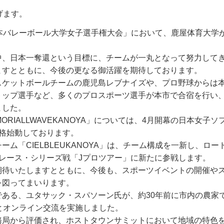
げます。
本バレーボール大学女子選手権大会」において、鹿屋体育大学が
中、日本一奪還という目標に、チームが一丸となって努力して
ますとともに、今後の更なる御活躍を期待しております。
スケットボールチームの鹿児島レブナイズや、プロ野球からは
トップ選手など、多くのプロスポーツ選手が本市で合宿を行い
ました。
RIALLWAVEKANOYA」については、4月開幕の日本女子ソ
格始動しております。
ム「CIELBLEUKANOYA」は、チーム構成を一新し、ロー
レース・シリーズ戦「Jプロツアー」に新たに参戦します。
期待いたしますとともに、今後も、スポーツイベントの開催や
を図ってまいります。
ある、ユタサック・スパソーン氏が、約30年前に市内の農家
とオンライン交流を実施しました。
務局から評価され、ホストタウンサミットにおいて地域の特色