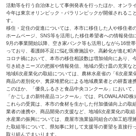
活動等を行う自治体として事例発表を行ったほか、オンラ
今年は東京オリンピック・パラリンピックが開催されるこ
す。
移住・定住の促進については、本市に移住した人や移住者
ホームページ、SNS等を活用した移住希望者への情報発信
9月の事業開始以降、空き家バンク等も活用しながら16世帯
っており、看護師不足に悩む医療施設や、高齢化が進む町
コロナ禍において、本市の移住相談数は増加傾向にあり、今
引き続きニーズの把握や情報発信、地域の受け皿の充実な
地域6次産業化の取組については、農林水産省の「6次産業
商品の差別化や、糞尿堆肥化による地域農業者との耕畜連
このほか、「優良ふるさと食品中央コンクール」において
「かごしまの新特産品コンクール」では、PLOWALAND
これらの受賞は、本市の食材を生かした付加価値向上の取
業者の連携や、商品開発の支援など、地域6次産業化の取組
水産業の振興については、鹿屋市漁業協同組合の加工処理
た取組等について、県知事に対して支援等の要望を直接行
取り組んでまいります。