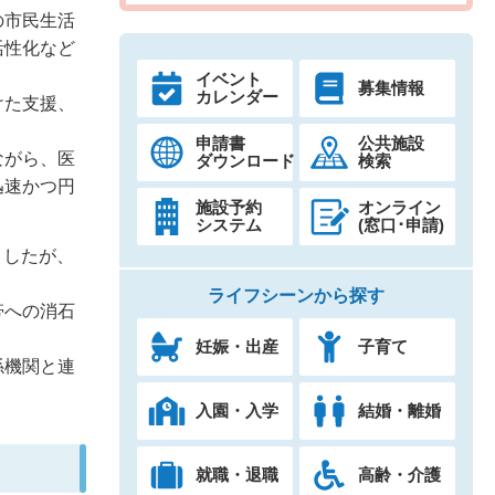
の市民生活
活性化など
イベント
募集情報
カレンダー
けた支援、
申請書
公共施設
ながら、医
ダウンロード
検索
迅速かつ円
施設予約
オンライン
システム
(窓口･申請)
ましたが、
ライフシーンから探す
帯への消石
妊娠・出産
子育て
係機関と連
入園・入学
結婚・離婚
就職・退職
高齢・介護