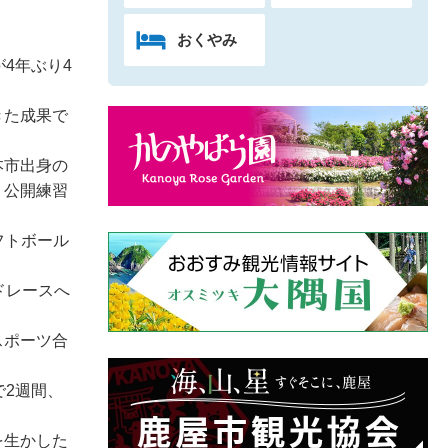
おくやみ
4年ぶり4
きた成果で
本市出身の
、公開練習
フトボール
ドレースへ
スポーツ合
で2週間、
を生かした