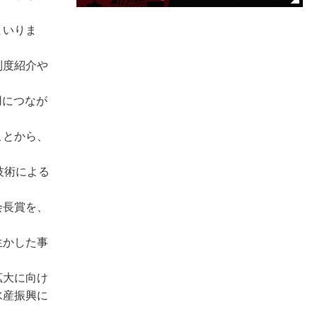
まいりま
制度紹介や
用につなが
ことから、
技術による
会長賞を、
生かした事
拡大に向け
水産振興に