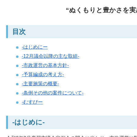
“ぬくもりと豊かさを実
目次
-はじめにー
-12月議会以降の主な取組-
-市政運営の基本方針-
-予算編成の考え方-
-主要施策の概要-
-条例その他の案件について-
-むすびー
-はじめに-