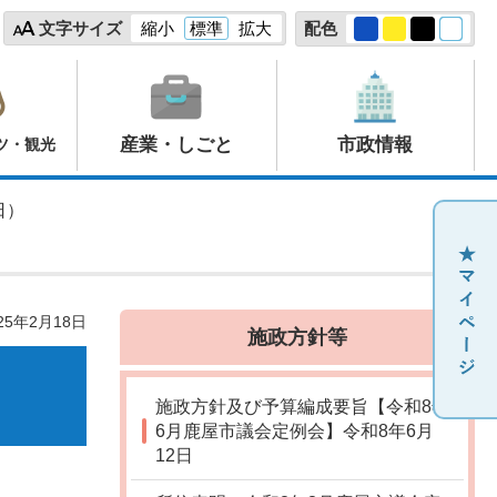
文字サイズ
縮小
標準
拡大
配色
産業・しごと
市政情報
ツ・観光
日）
25年2月18日
施政方針等
施政方針及び予算編成要旨【令和8年
6月鹿屋市議会定例会】令和8年6月
12日