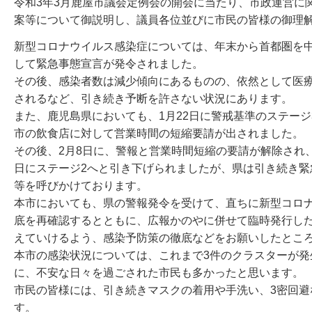
令和3年3月鹿屋市議会定例会の開会に当たり、市政運営に
案等について御説明し、議員各位並びに市民の皆様の御理
新型コロナウイルス感染症については、年末から首都圏を中心
して緊急事態宣言が発令されました。
その後、感染者数は減少傾向にあるものの、依然として医療
されるなど、引き続き予断を許さない状況にあります。
また、鹿児島県においても、1月22日に警戒基準のステー
市の飲食店に対して営業時間の短縮要請が出されました。
その後、2月8日に、警報と営業時間短縮の要請が解除され
日にステージ2へと引き下げられましたが、県は引き続き緊
等を呼びかけております。
本市においても、県の警報発令を受けて、直ちに新型コロ
底を再確認するとともに、広報かのやに併せて臨時発行し
えていけるよう、感染予防策の徹底などをお願いしたとこ
本市の感染状況については、これまで3件のクラスターが発生
に、不安な日々を過ごされた市民も多かったと思います。
市民の皆様には、引き続きマスクの着用や手洗い、3密回
す。