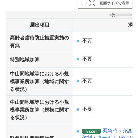
画面サイズで表示
届出項目
添
高齢者虐待防止措置実施の
不要
有無
不要
特別地域加算
中山間地域等における小規
不要
模事業所加算（地域に関す
る状況）
中山間地域等における小規
不要
模事業所加算（規模に関す
る状況）
緊急時（介護予
体制・ターミナルケア体制