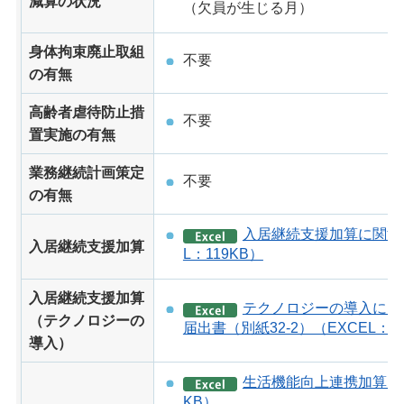
減算の状況
（欠員が生じる月）
身体拘束廃止取組
不要
の有無
高齢者虐待防止措
不要
置実施の有無
業務継続計画策定
不要
の有無
入居継続支援加算に関する
入居継続支援加算
L：119KB）
入居継続支援加算
テクノロジーの導入によ
（テクノロジーの
届出書（別紙32-2）（EXCEL：1
導入）
生活機能向上連携加算に関
KB）