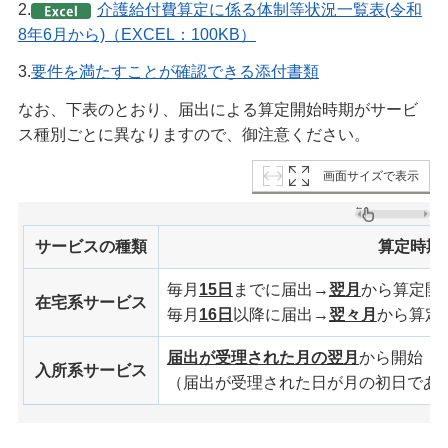
2.
介護給付費算定に係る体制等状況一覧表(令和
8年6月から)（EXCEL：100KB）
3.
要件を満たすことが確認できる添付書類
なお、下表のとおり、届出による算定開始時期がサービ
ス種別ごとに異なりますので、御注意ください。
画面サイズで表示
サービスの種類
算定時期
毎月
15日
までに届出→
翌月
から算定開
在宅系サービス
毎月
16日
以降に届出→
翌々月
から算定
届出が受理された月の翌月
から開始
入所系サービス
（届出が受理された日が月の初日であ