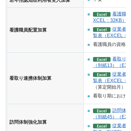
若年性認知症利用者受入加算
看護職員
XCEL：32KB）
従業者の
看護職員配置加算
覧表（EXCEL：2
看護職員の資格証
看取り連
（別紙13）（EXC
従業者の
看取り連携体制加算
覧表（EXCEL：2
（算定開始月）
看取り期における
訪問体制
（別紙45）（EXC
訪問体制強化加算
従業者の