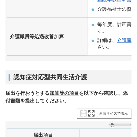
介護福祉士の資格
毎年度、計画書及
す。
介護職員等処遇改善加算
詳細は、
介護職員
さい。
認知症対応型共同生活介護
届出を行おうとする
加算等の項目
を以下から確認し、添
付書類を提出してください。
画面サイズで表示
届出項目
添