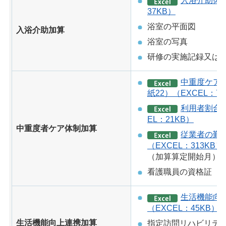
入浴介助体制
37KB）
浴室の平面図
入浴介助加算
浴室の写真
研修の実施記録又は
中重度ケア
紙22）（EXCEL：75
利用者割合の
EL：21KB）
中重度者ケア体制加算
従業者の勤
（EXCEL：313KB）
（加算算定開始月）
看護職員の資格証
生活機能向
（EXCEL：45KB）
生活機能向上連携加算
指定訪問リハビリテ