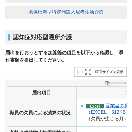
地域密着型特定施設入居者生活介護
認知症対応型通所介護
届出を行おうとする
加算等の項目
を以下から確認し、添
付書類を提出してください。
画面サイズで表示
届出項目
添
従業者の勤
（EXCEL：312KB）
職員の欠員による減算の状況
（欠員が生じる月）