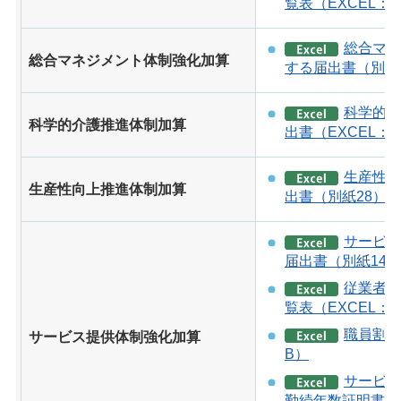
覧表（EXCEL：2
総合マネ
総合マネジメント体制強化加算
する届出書（別紙4
科学的介
科学的介護推進体制加算
出書（EXCEL：3
生産性向
生産性向上推進体制加算
出書（別紙28）（E
サービス
届出書（別紙14-5
従業者の
覧表（EXCEL：2
職員割合
サービス提供体制強化加算
B）
サービス
勤続年数証明書（E