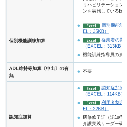
リハビリテーション
ンを実施している医
個別機能訓
EL：35KB）
従業者の勤
個別機能訓練加算
（EXCEL：313KB）
機能訓練指導員の資
ADL維持等加算〔申出〕の有
不要
無
認知症加算
（EXCEL：114KB）
利用者割合の
EL：22KB）
認知症加算
研修修了証（認知症
介護実践リーダー研