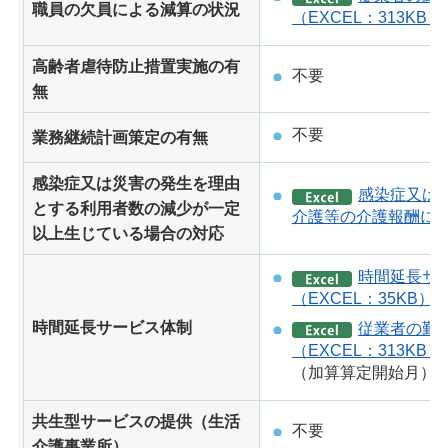
職員の欠員による減算の状況
（EXCEL：313KB）
高齢者虐待防止措置実施の有
不要
無
不要
業務継続計画策定の有無
感染症又は災害の発生を理由
感染症又は
とする利用者数の減少が一定
介護等の介護報酬による
以上生じている場合の対応
時間延長サ
（EXCEL：35KB）
時間延長サービス体制
従業者の勤
（EXCEL：313KB）
（加算算定開始月）
共生型サービスの提供（生活
不要
介護事業所）