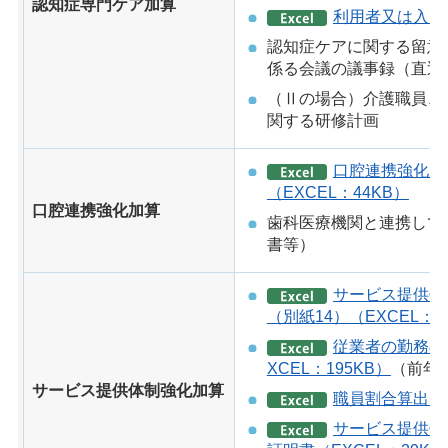
認知症専門ケア加算
利用者又は入所者
認知症ケアに関する留意
係る会議の議事録（直近
（Ⅱの場合）介護職員、
関する研修計画
口腔連携強化加
（EXCEL：44KB）
口腔連携強化加算
歯科医療機関と連携して
書等）
サービス提供体
（別紙14）（EXCEL：3
従業者の勤務の
XCEL：195KB）
（前年
サービス提供体制強化加算
職員割合算出シー
サービス提供体