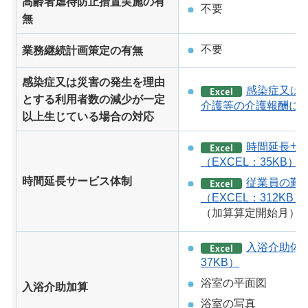
高齢者虐待防止措置実施の有
不要
無
不要
業務継続計画策定の有無
感染症又は災害の発生を理由
感染症又は
とする利用者数の減少が一定
介護等の介護報酬による
以上生じている場合の対応
時間延長サ
（EXCEL：35KB）
時間延長サービス体制
従業員の勤
（EXCEL：312KB）
（加算算定開始月）
入浴介助体制
37KB）
浴室の平面図
入浴介助加算
浴室の写真