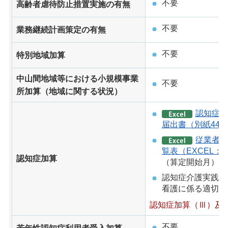
不要
高齢者虐待防止措置実施の有無
不要
業務継続計画策定の有無
不要
特別地域加算
中山間地域等における小規模事業
不要
所加算（地域に関する状況）
認知症加
届出書（別紙44）（
従業者の
覧表（EXCEL：2
認知症加算
（算定開始月）
認知症介護実践リ
看護に係る適切な
認知症加算（Ⅲ）及
不要