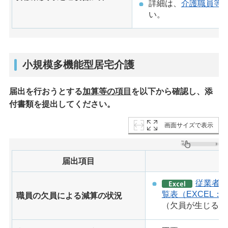
詳細は、
介護職員等
い。
小規模多機能型居宅介護
届出を行おうとする
加算等の項目
を以下から確認し、添
付書類を提出してください。
画面サイズで表示
届出項目
従業者の
覧表（EXCEL：2
職員の欠員による減算の状況
（欠員が生じる月