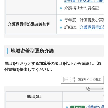
証明書（EXCEL：29KB
介護福祉士の資格証
毎年度、計画書及び実績
介護職員等処遇改善加算
詳細は、
介護職員等処遇
地域密着型通所介護
届出を行おうとする
加算等の項目
を以下から確認し、添
付書類を提出してください。
画面サイズで表示
届出項目
添
従業者の勤