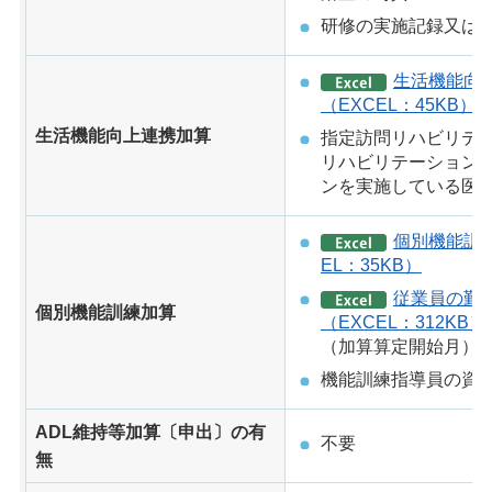
研修の実施記録又は
生活機能向
（EXCEL：45KB）
生活機能向上連携加算
指定訪問リハビリテ
リハビリテーション
ンを実施している医
個別機能訓
EL：35KB）
従業員の勤
個別機能訓練加算
（EXCEL：312KB）
（加算算定開始月）
機能訓練指導員の資
ADL維持等加算〔申出〕の有
不要
無