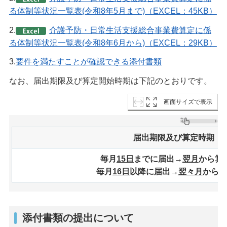
る体制等状況一覧表(令和8年5月まで)（EXCEL：45KB）
2.
介護予防・日常生活支援総合事業費算定に係
る体制等状況一覧表(令和8年6月から)（EXCEL：29KB）
3.
要件を満たすことが確認できる添付書類
なお、届出期限及び算定開始時期は下記のとおりです。
画面サイズで表示
届出期限及び算定時期
毎月
15日
までに届出→
翌月
から算
毎月
16日
以降に届出→
翌々月
から算
添付書類の提出について