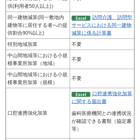
供(利用者50人以上)）
同一建物減算(同一敷地内
訪問介護、訪問型
建物等に居住する者への提
サービスにおける同一建物
供割合90%以上)
減算に係る計算書
特別地域加算
不要
中山間地域等における小規
不要
模事業所加算（地域）
中山間地域等における小規
不要
模事業所加算（規模）
口腔連携強化加算
に関する届出書
口腔連携強化加算
歯科医療機関との連携状況
が確認できる書類（協定書
等）