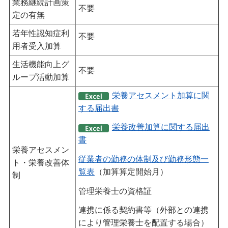
業務継続計画策
不要
定の有無
若年性認知症利
不要
用者受入加算
生活機能向上グ
不要
ループ活動加算
栄養アセスメント加算に関
する届出書
栄養改善加算に関する届出
書
栄養アセスメン
従業者の勤務の体制及び勤務形態一
ト・栄養改善体
覧表
（加算算定開始月）
制
管理栄養士の資格証
連携に係る契約書等（外部との連携
により管理栄養士を配置する場合）