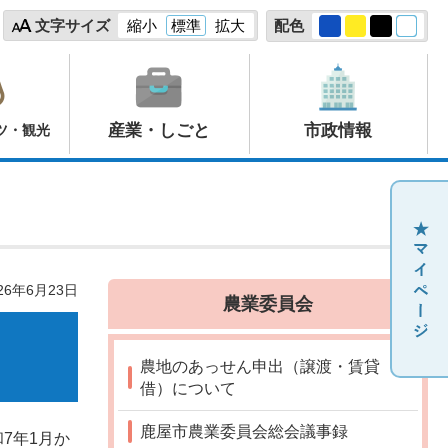
文字サイズ
縮小
標準
拡大
配色
産業・しごと
市政情報
ツ・観光
26年6月23日
農業委員会
農地のあっせん申出（譲渡・賃貸
借）について
鹿屋市農業委員会総会議事録
7年1月か