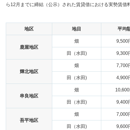
ら12月までに締結（公示）された賃貸借における実勢賃借
地区
地目
平均
畑
9,500
鹿屋地区
田（水田)
9,300
畑
7,700
輝北地区
田（水田)
4,900
畑
10,60
串良地区
田（水田)
9,400
畑
7,000
吾平地区
田（水田)
9,600