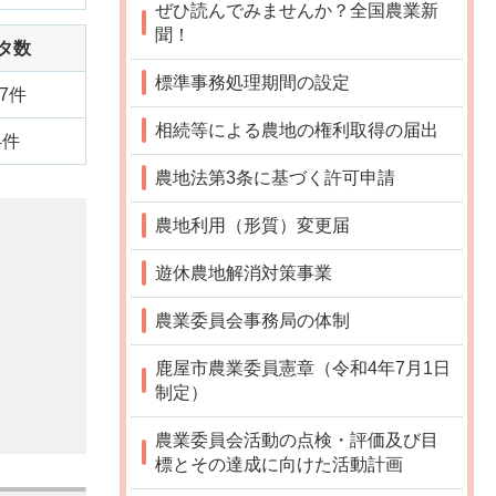
ぜひ読んでみませんか？全国農業新
聞！
タ数
標準事務処理期間の設定
47件
相続等による農地の権利取得の届出
4件
農地法第3条に基づく許可申請
農地利用（形質）変更届
遊休農地解消対策事業
農業委員会事務局の体制
鹿屋市農業委員憲章（令和4年7月1日
制定）
農業委員会活動の点検・評価及び目
標とその達成に向けた活動計画