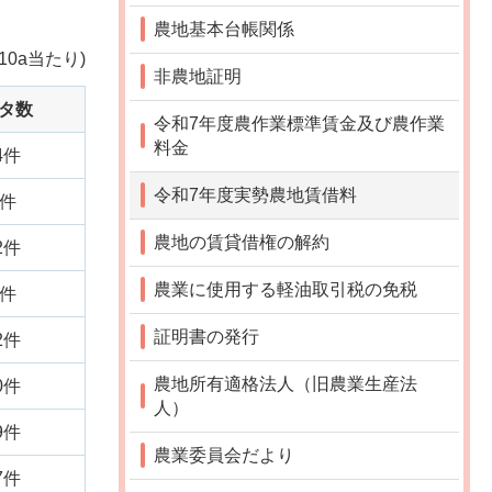
農地基本台帳関係
(10a当たり)
非農地証明
タ数
令和7年度農作業標準賃金及び農作業
料金
4件
令和7年度実勢農地賃借料
0件
農地の賃貸借権の解約
2件
農業に使用する軽油取引税の免税
7件
証明書の発行
2件
農地所有適格法人（旧農業生産法
0件
人）
9件
農業委員会だより
7件